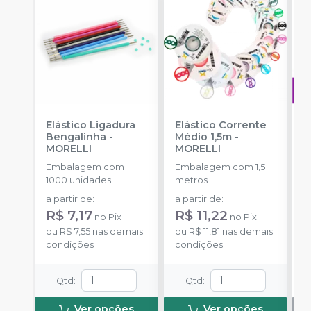
Elástico Ligadura
Elástico Corrente
A
Bengalinha
-
Médio 1,5m
-
O
MORELLI
MORELLI
T
-
Embalagem com
Embalagem com 1,5
E
1000 unidades
metros
S
a partir de
:
a partir de
:
R$ 7,17
R$ 11,22
no
Pix
no
Pix
ou
R$ 7,55
nas demais
ou
R$ 11,81
nas demais
condições
condições
Qtd
:
Qtd
:
Ver opções
Ver opções