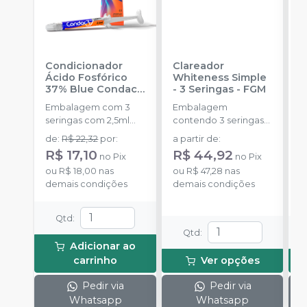
Condicionador
Clareador
R
Ácido Fosfórico
Whiteness Simple
X
37% Blue Condac
-
- 3 Seringas
-
FGM
E
FGM
Embalagem com 3
Embalagem
s
seringas com 2,5ml
contendo 3 seringas
a
cada uma e 3
com 3g de gel cada
de
:
R$ 22,32
por
:
a partir de
:
R
ponteiras para
uma.
R$ 17,10
R$ 44,92
no
Pix
no
Pix
aplicação.
o
ou
R$ 18,00
nas
ou
R$ 47,28
nas
d
demais condições
demais condições
Qtd
:
Qtd
:
Adicionar ao
carrinho
Ver opções
Pedir via
Pedir via
Whatsapp
Whatsapp