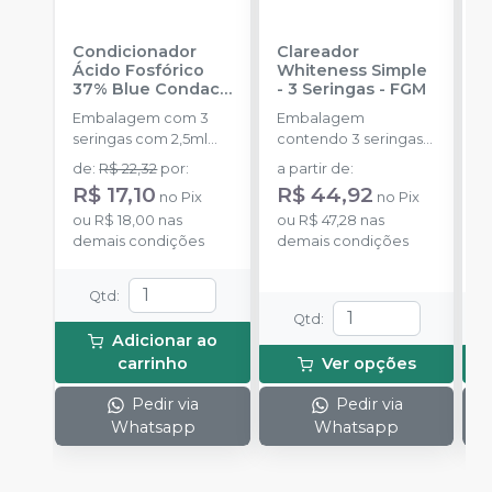
Condicionador
Clareador
R
Ácido Fosfórico
Whiteness Simple
X
37% Blue Condac
-
- 3 Seringas
-
FGM
E
FGM
Embalagem com 3
Embalagem
s
seringas com 2,5ml
contendo 3 seringas
a
cada uma e 3
com 3g de gel cada
de
:
R$ 22,32
por
:
a partir de
:
R
ponteiras para
uma.
R$ 17,10
R$ 44,92
no
Pix
no
Pix
aplicação.
o
ou
R$ 18,00
nas
ou
R$ 47,28
nas
d
demais condições
demais condições
Qtd
:
Qtd
:
Adicionar ao
carrinho
Ver opções
Pedir via
Pedir via
Whatsapp
Whatsapp