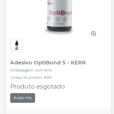
Adesivo OptiBond S
-
KERR
Embalagem com 6ml.
Código do produto
:
8559
Produto esgotado
Avise-me