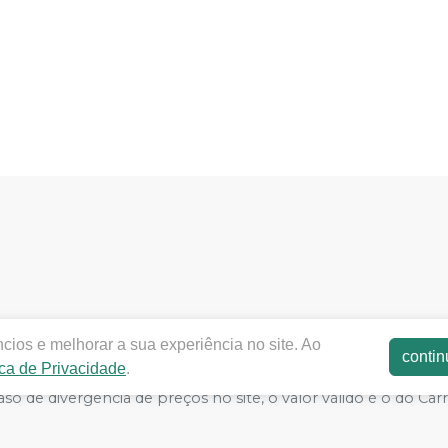
dentalcentrooeste.com.br |
DENTAL CENTRO OESTE LTDA
|
cios e melhorar a sua experiência no site. Ao
onamento ANVISA - Medicamentos: 1.15.100-3 Farmacêutico r
contin
ica de Privacidade
.
aúde: 8.26236-5 (516102253L8W) | Política de Privacidade e 
m caso de divergência de preços no site, o valor válido é o do
ndes volumes pelo site.