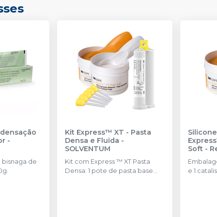
sses
ndensação
Kit Express™ XT - Pasta
Silicon
or
-
Densa e Fluida
-
Express
SOLVENTUM
Soft - 
SOLVE
 bisnaga de
Kit com Express ™ XT Pasta
Embalage
0g.
Densa: 1 pote de pasta base
e 1 catal
(250 ml) Express ™; XT Pasta
colheres.
Densa: 1 pote de pasta
catalisadora (250 ml); Express ™
XT Pasta Fluida de Baixa ou
Média Viscosidade: 1 cartucho