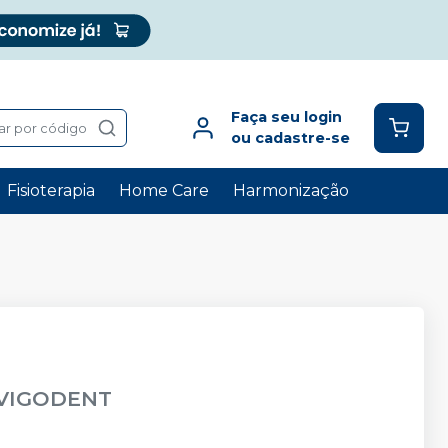
Faça seu login
ar por código
ou cadastre-se
Fisioterapia
Home Care
Harmonização
VIGODENT