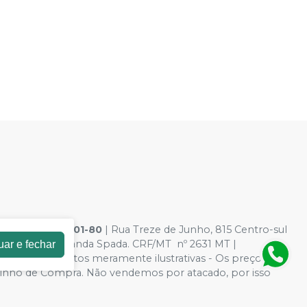
36.900.926/0001-80
| Rua Treze de Junho, 815 Centro-sul
esponsável: Amanda Spada. CRF/MT nº 2631 MT |
uar e fechar
Segurança - Fotos meramente ilustrativas - Os preços e
 Carrinho de Compra. Não vendemos por atacado, por isso