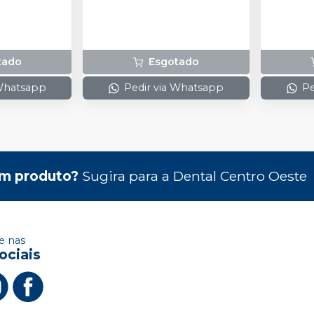
(50 ml); 10 Pontas Misturadoras
Amarelas
tado
Esgotado
 Whatsapp
Pedir via Whatsapp
Pe
m produto?
Sugira para a
Dental Centro Oeste
 nas
ociais