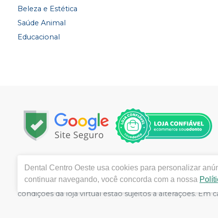
Beleza e Estética
Saúde Animal
Educacional
Copyright © 2022 | Todos os direitos reservados | www.
Dental Centro Oeste
usa cookies para personalizar anún
- Cuiabá -MT - CEP 78020-000 | Autorizações de Funci
continuar navegando, você concorda com a nossa
Polít
Autorizações de Funcionamento ANVISA – Produtos para S
condições da loja virtual estão sujeitos a alterações. E
nos reservamos o direito de não atender compras de gra