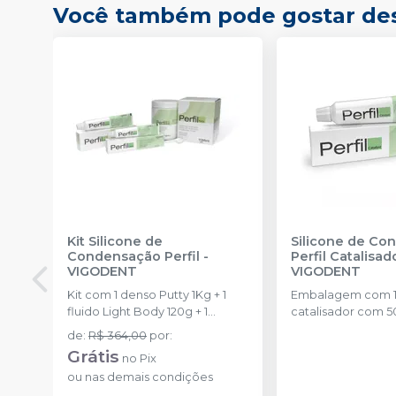
Você também pode gostar de
Kit Silicone de
Silicone de Co
Condensação Perfil
-
Perfil Catalisad
VIGODENT
VIGODENT
Kit com 1 denso Putty 1Kg + 1
Embalagem com 1
fluido Light Body 120g + 1
catalisador com 5
catalisador 60ml.
de
:
R$ 364,00
por
:
Grátis
no
Pix
ou
nas demais condições