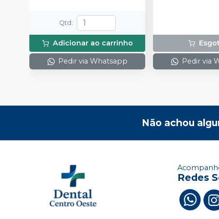
Qtd
:
Adicionar ao carrinho
Esgo
Pedir via Whatsapp
Pedir via
Não achou algu
Acompanhe
Redes S