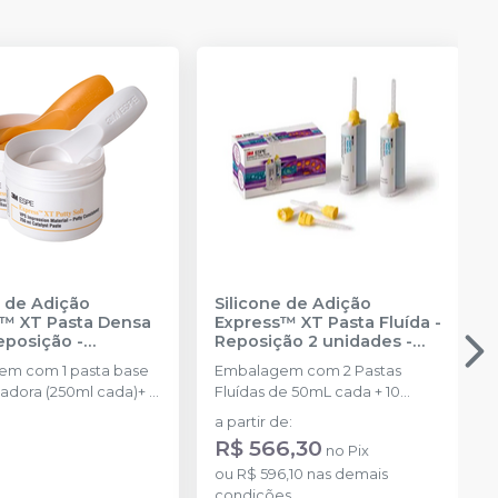
e de Adição
Silicone de Adição
™ XT Pasta Densa
Express™ XT Pasta Fluída -
Reposição
-
Reposição 2 unidades
-
NTUM
SOLVENTUM
m com 1 pasta base
Embalagem com 2 Pastas
isadora (250ml cada)+ 2
Fluídas de 50mL cada + 10
pontas misturadoras
a partir de
:
R$ 566,30
no
Pix
ou
R$ 596,10
nas demais
condições