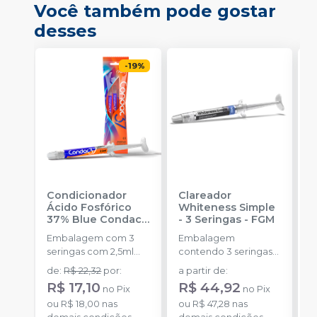
Você também pode gostar
desses
-
19
%
Condicionador
Clareador
R
Ácido Fosfórico
Whiteness Simple
X
37% Blue Condac
-
- 3 Seringas
-
FGM
E
FGM
Embalagem com 3
Embalagem
s
seringas com 2,5ml
contendo 3 seringas
a
cada uma e 3
com 3g de gel cada
de
:
R$ 22,32
por
:
a partir de
:
R
ponteiras para
uma.
R$ 17,10
R$ 44,92
no
Pix
no
Pix
aplicação.
o
ou
R$ 18,00
nas
ou
R$ 47,28
nas
d