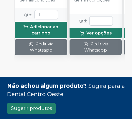
demais condições
demais condições
Qtd
:
Qtd
:
Adicionar ao
carrinho
Ver opções
Pedir via
Pedir via
Whatsapp
Whatsapp
Não achou algum produto?
Sugira para a
Dental Centro Oeste
Sugerir produtos