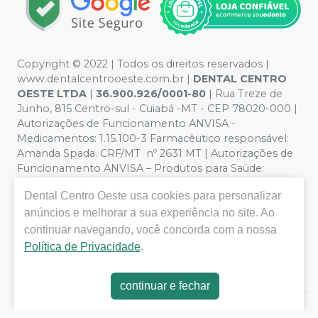
Copyright © 2022 | Todos os direitos reservados |
www.dentalcentrooeste.com.br |
DENTAL CENTRO
OESTE LTDA
|
36.900.926/0001-80
| Rua Treze de
Junho, 815 Centro-sul - Cuiabá -MT - CEP 78020-000 |
Autorizações de Funcionamento ANVISA -
Medicamentos: 1.15.100-3 Farmacêutico responsável:
Amanda Spada. CRF/MT nº 2631 MT | Autorizações de
Funcionamento ANVISA – Produtos para Saúde:
8.26236-5 (516102253L8W) | Política de Privacidade e
Dental Centro Oeste
usa cookies para personalizar
Segurança - Fotos meramente ilustrativas - Os preços e
condições da loja virtual estão sujeitos a alterações. Em
anúncios e melhorar a sua experiência no site. Ao
caso de divergência de preços no site, o valor válido é o
continuar navegando, você concorda com a nossa
do Carrinho de Compra. Não vendemos por atacado,
Política de Privacidade
.
por isso nos reservamos o direito de não atender
compras de grandes volumes pelo site.
continuar e fechar
E-commerce produzido por
Sou Odonto Ecommerce
.