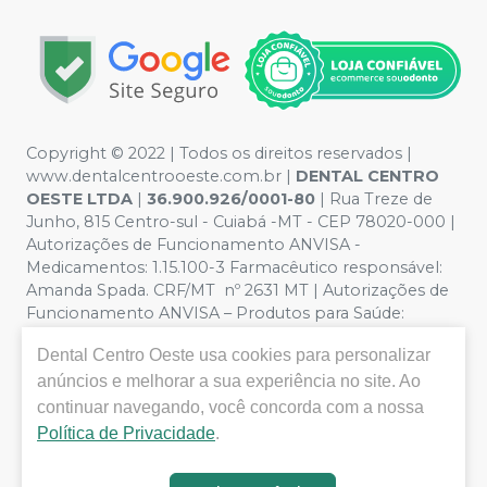
Copyright © 2022 | Todos os direitos reservados |
www.dentalcentrooeste.com.br |
DENTAL CENTRO
OESTE LTDA
|
36.900.926/0001-80
| Rua Treze de
Junho, 815 Centro-sul - Cuiabá -MT - CEP 78020-000 |
Autorizações de Funcionamento ANVISA -
Medicamentos: 1.15.100-3 Farmacêutico responsável:
Amanda Spada. CRF/MT nº 2631 MT | Autorizações de
Funcionamento ANVISA – Produtos para Saúde:
8.26236-5 (516102253L8W) | Política de Privacidade e
Dental Centro Oeste
usa cookies para personalizar
Segurança - Fotos meramente ilustrativas - Os preços e
condições da loja virtual estão sujeitos a alterações. Em
anúncios e melhorar a sua experiência no site. Ao
caso de divergência de preços no site, o valor válido é o
continuar navegando, você concorda com a nossa
do Carrinho de Compra. Não vendemos por atacado,
Política de Privacidade
.
por isso nos reservamos o direito de não atender
compras de grandes volumes pelo site.