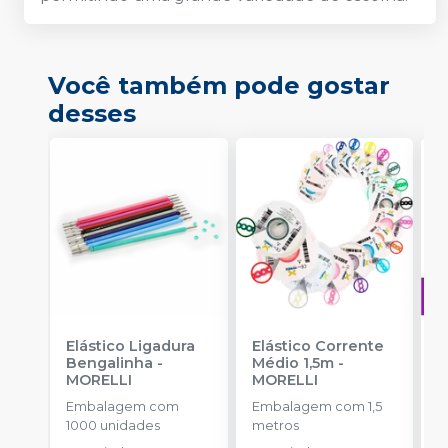
Você também pode gostar
desses
Elástico Ligadura
Elástico Corrente
A
Bengalinha
-
Médio 1,5m
-
O
MORELLI
MORELLI
T
-
Embalagem com
Embalagem com 1,5
E
1000 unidades
metros
S