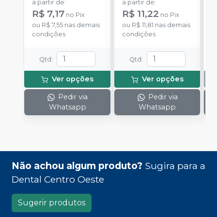
a partir de
:
a partir de
:
R$ 7,17
R$ 11,22
no
Pix
no
Pix
ou
R$ 7,55
nas demais
ou
R$ 11,81
nas demais
condições
condições
Qtd
:
Qtd
:
Ver opções
Ver opções
Pedir via
Pedir via
Whatsapp
Whatsapp
Não achou algum produto?
Sugira para a
Dental Centro Oeste
Sugerir produtos