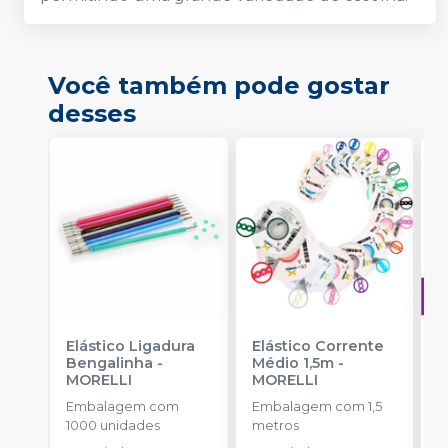
Você também pode gostar
desses
Elástico Ligadura
Elástico Corrente
A
Bengalinha
-
Médio 1,5m
-
O
MORELLI
MORELLI
T
-
Embalagem com
Embalagem com 1,5
E
1000 unidades
metros
S