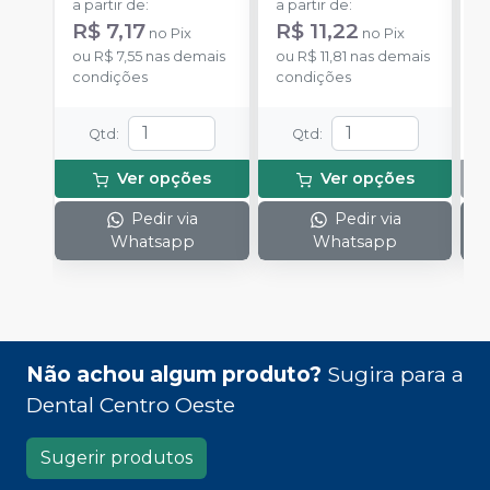
a partir de
:
a partir de
:
R$ 7,17
R$ 11,22
no
Pix
no
Pix
ou
R$ 7,55
nas demais
ou
R$ 11,81
nas demais
condições
condições
Qtd
:
Qtd
:
Ver opções
Ver opções
Pedir via
Pedir via
Whatsapp
Whatsapp
Não achou algum produto?
Sugira para a
Dental Centro Oeste
Sugerir produtos