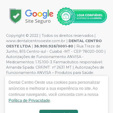
Copyright © 2022 | Todos os direitos reservados |
www.dentalcentrooeste.com.br |
DENTAL CENTRO
OESTE LTDA
|
36.900.926/0001-80
| Rua Treze de
Junho, 815 Centro-sul - Cuiabá -MT - CEP 78020-000 |
Autorizações de Funcionamento ANVISA -
Medicamentos: 1.15.100-3 Farmacêutico responsável:
Amanda Spada. CRF/MT nº 2631 MT | Autorizações de
Funcionamento ANVISA – Produtos para Saúde:
8.26236-5 (516102253L8W) | Política de Privacidade e
Dental Centro Oeste
usa cookies para personalizar
Segurança - Fotos meramente ilustrativas - Os preços e
condições da loja virtual estão sujeitos a alterações. Em
anúncios e melhorar a sua experiência no site. Ao
caso de divergência de preços no site, o valor válido é o
continuar navegando, você concorda com a nossa
do Carrinho de Compra. Não vendemos por atacado,
Política de Privacidade
.
por isso nos reservamos o direito de não atender
compras de grandes volumes pelo site.