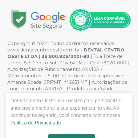
Copyright © 2022 | Todos os direitos reservados |
www.dentalcentrooeste.com.br |
DENTAL CENTRO
OESTE LTDA
|
36.900.926/0001-80
| Rua Treze de
Junho, 815 Centro-sul - Cuiabá -MT - CEP 78020-000 |
Autorizações de Funcionamento ANVISA -
Medicamentos: 1.15.100-3 Farmacêutico responsável:
Amanda Spada. CRF/MT nº 2631 MT | Autorizações de
Funcionamento ANVISA – Produtos para Saúde:
8.26236-5 (516102253L8W) | Política de Privacidade e
Dental Centro Oeste
usa cookies para personalizar
Segurança - Fotos meramente ilustrativas - Os preços e
condições da loja virtual estão sujeitos a alterações. Em
anúncios e melhorar a sua experiência no site. Ao
caso de divergência de preços no site, o valor válido é o
continuar navegando, você concorda com a nossa
do Carrinho de Compra. Não vendemos por atacado,
Política de Privacidade
.
por isso nos reservamos o direito de não atender
compras de grandes volumes pelo site.