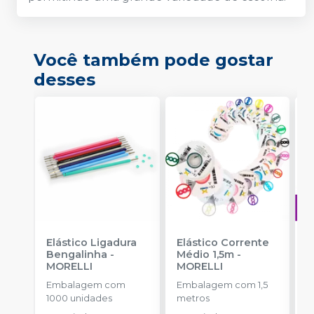
Você também pode gostar
desses
Elástico Ligadura
Elástico Corrente
A
Bengalinha
-
Médio 1,5m
-
O
MORELLI
MORELLI
T
-
Embalagem com
Embalagem com 1,5
E
1000 unidades
metros
S