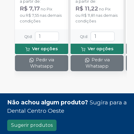
a partir de
:
a partir de
:
R$ 7,17
R$ 11,22
no
Pix
no
Pix
ou
R$ 7,55
nas demais
ou
R$ 11,81
nas demais
condições
condições
Qtd
:
Qtd
:
Ver opções
Ver opções
Pedir via
Pedir via
Whatsapp
Whatsapp
Não achou algum produto?
Sugira para a
Dental Centro Oeste
Sugerir produtos