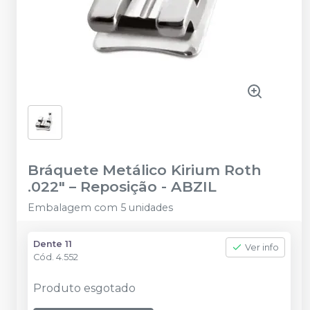
Bráquete Metálico Kirium Roth
.022" – Reposição
-
ABZIL
Embalagem com 5 unidades
Dente 11
Ver info
Cód.
4.552
Produto esgotado