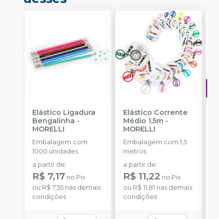
Elástico Ligadura
Elástico Corrente
A
Bengalinha
-
Médio 1,5m
-
O
MORELLI
MORELLI
T
-
Embalagem com
Embalagem com 1,5
E
1000 unidades
metros
S
a partir de
:
a partir de
:
R$ 7,17
R$ 11,22
no
Pix
no
Pix
ou
R$ 7,55
nas demais
ou
R$ 11,81
nas demais
condições
condições