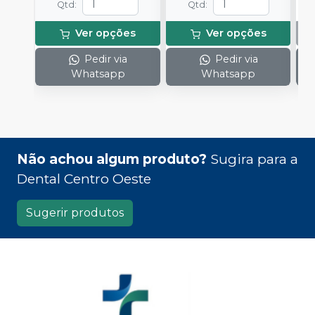
Qtd
:
Qtd
:
Ver opções
Ver opções
Pedir via
Pedir via
Whatsapp
Whatsapp
Não achou algum produto?
Sugira para a
Dental Centro Oeste
Sugerir produtos