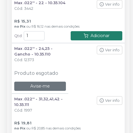
Max .022'' - 22 - 10.35.104
Ver info
Cód.
3442
R$ 15,31
no
Pix
ou
R$ 16,12
nas demais condições
Adicionar
Qtd
:
Max .022'' - 24,25 -
Ver info
Gancho - 10.35.110
Cód.
12373
Produto esgotado
Avise-me
Max .022'' - 31,32,41,42 -
Ver info
10.35.111
Cód.
1997
R$ 19,81
no
Pix
ou
R$ 20,85
nas demais condições