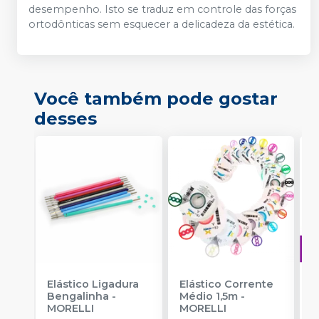
desempenho. Isto se traduz em controle das forças
ortodônticas sem esquecer a delicadeza da estética.
Você também pode gostar
desses
Elástico Ligadura
Elástico Corrente
A
Bengalinha
-
Médio 1,5m
-
O
MORELLI
MORELLI
T