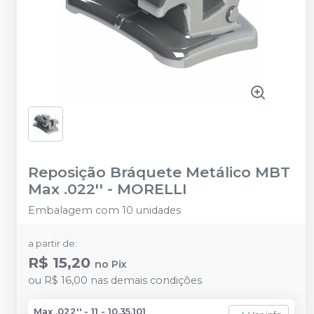
Reposição Bráquete Metálico MBT
Max .022''
-
MORELLI
Embalagem com 10 unidades
a partir de:
R$ 15,20
no
Pix
ou
R$ 16,00
nas demais condições
Max .022'' - 11 - 10.35.101