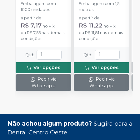
-
Embalagem com
Embalagem com 1,5
E
1000 unidades
metros
S
a partir de
:
a partir de
:
R$ 7,17
R$ 11,22
no
Pix
no
Pix
ou
R$ 7,55
nas demais
ou
R$ 11,81
nas demais
condições
condições
Qtd
:
Qtd
:
Ver opções
Ver opções
Pedir via
Pedir via
Whatsapp
Whatsapp
Não achou algum produto?
Sugira para a
Dental Centro Oeste