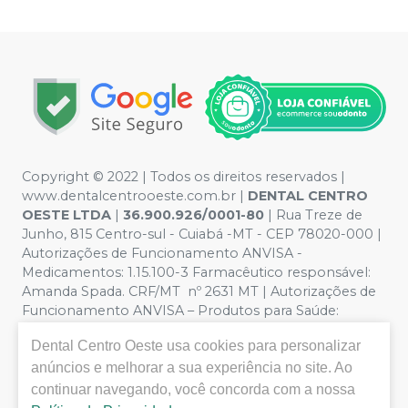
Copyright © 2022 | Todos os direitos reservados |
www.dentalcentrooeste.com.br |
DENTAL CENTRO
OESTE LTDA
|
36.900.926/0001-80
| Rua Treze de
Junho, 815 Centro-sul - Cuiabá -MT - CEP 78020-000 |
Autorizações de Funcionamento ANVISA -
Medicamentos: 1.15.100-3 Farmacêutico responsável:
Amanda Spada. CRF/MT nº 2631 MT | Autorizações de
Funcionamento ANVISA – Produtos para Saúde:
8.26236-5 (516102253L8W) | Política de Privacidade e
Dental Centro Oeste
usa cookies para personalizar
Segurança - Fotos meramente ilustrativas - Os preços e
condições da loja virtual estão sujeitos a alterações. Em
anúncios e melhorar a sua experiência no site. Ao
caso de divergência de preços no site, o valor válido é o
continuar navegando, você concorda com a nossa
do Carrinho de Compra. Não vendemos por atacado,