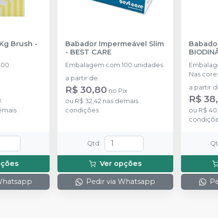
 Kg Brush
-
Babador Impermeável Slim
Babador
-
BEST CARE
BIODIN
100
Embalagem com 100 unidades.
Embalag
Nas core
a partir de
:
Azul, Ros
R$ 30,80
a partir 
no
Pix
R$ 38
x
ou
R$ 32,42
nas demais
emais
condições
ou
R$ 40
condiçõ
Qtd
:
Q
pções
Ver opções
 Whatsapp
Pedir via Whatsapp
Pe