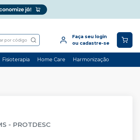
Faça seu login
ar por código
ou cadastre-se
Fisioterapia
Home Care
Harmonização
MS
-
PROTDESC