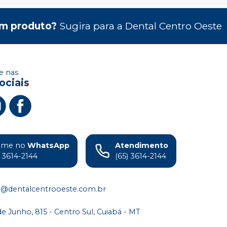
m produto?
Sugira para a
Dental Centro Oeste
 nas
ociais
ame no
WhatsApp
Atendimento
) 3614-2144
(65) 3614-2144
o@dentalcentrooeste.com.br
de Junho, 815 - Centro Sul, Cuiabá - MT