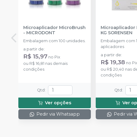
Microaplicador MicroBrush
Microaplicador
-
MICRODONT
KG SORENSEN
Embalagem com 100 unidades.
Embalagem com 
aplicadores
a partir de
:
R$ 15,97
a partir de
:
no
Pix
R$ 19,38
no
Pi
ou
R$ 16,81
nas demais
condições
ou
R$ 20,40
nas d
condições
Qtd
:
Qtd
:
Ver opções
Ver o
Pedir via Whatsapp
Pedir via