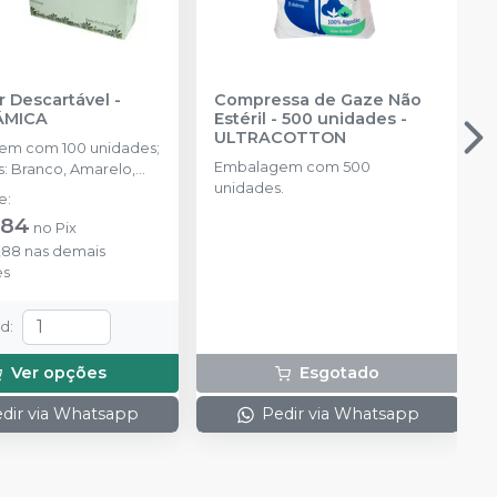
 Descartável
-
Compressa de Gaze Não
ÂMICA
Estéril - 500 unidades
-
ULTRACOTTON
em com 100 unidades;
Embalagem com 500
s: Branco, Amarelo,
unidades.
a, Verde e Misto.
de
:
,84
no
Pix
,88
nas demais
es
td
:
Ver opções
Esgotado
dir via Whatsapp
Pedir via Whatsapp