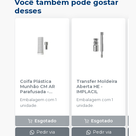
Você também pode gostar
desses
Coifa Plástica
Transfer Moldeira
A
Munhão CM AR
Aberta HE
-
I
Parafusada
-
IMPLACIL
E
IMPLACIL
Embalagem com 1
Embalagem com 1
u
unidade.
unidade.
Esgotado
Esgotado
Pedir via
Pedir via