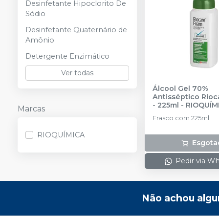
Desinfetante Hipoclorito De
Sódio
Desinfetante Quaternário de
Amônio
Detergente Enzimático
Ver todas
Álcool Gel 70%
Antisséptico Rio
- 225ml
-
RIOQUÍM
Marcas
Frasco com 225ml.
RIOQUÍMICA
Esgota
Pedir via W
Não achou algu