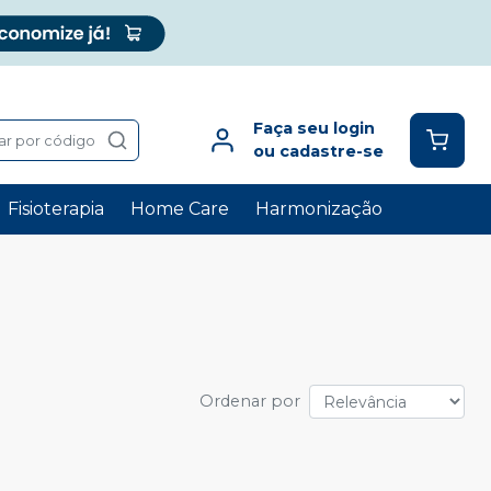
Faça seu login
ar por código
ou cadastre-se
Fisioterapia
Home Care
Harmonização
Ordenar por