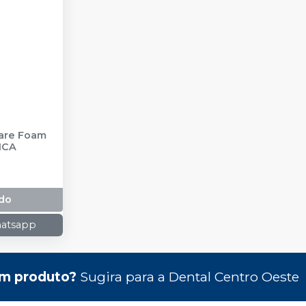
care Foam
ICA
do
hatsapp
m produto?
Sugira para a
Dental Centro Oeste