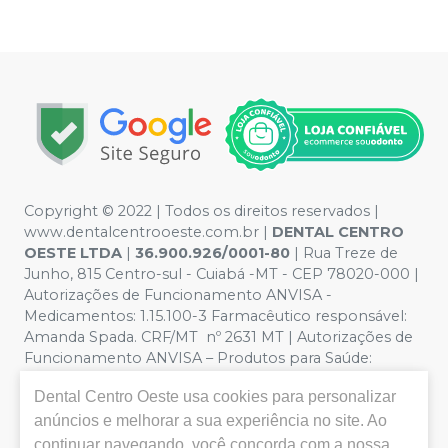
Copyright © 2022 | Todos os direitos reservados |
www.dentalcentrooeste.com.br |
DENTAL CENTRO
OESTE LTDA
|
36.900.926/0001-80
| Rua Treze de
Junho, 815 Centro-sul - Cuiabá -MT - CEP 78020-000 |
Autorizações de Funcionamento ANVISA -
Medicamentos: 1.15.100-3 Farmacêutico responsável:
Amanda Spada. CRF/MT nº 2631 MT | Autorizações de
Funcionamento ANVISA – Produtos para Saúde:
8.26236-5 (516102253L8W) | Política de Privacidade e
Dental Centro Oeste
usa cookies para personalizar
Segurança - Fotos meramente ilustrativas - Os preços e
anúncios e melhorar a sua experiência no site. Ao
condições da loja virtual estão sujeitos a alterações. Em
caso de divergência de preços no site, o valor válido é o
continuar navegando, você concorda com a nossa