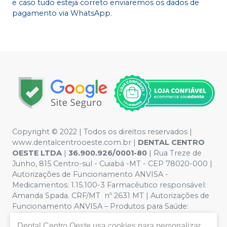
e caso tudo esteja correto enviaremos os dados de
pagamento via WhatsApp.
Copyright © 2022 | Todos os direitos reservados |
www.dentalcentrooeste.com.br |
DENTAL CENTRO
OESTE LTDA
|
36.900.926/0001-80
| Rua Treze de
Junho, 815 Centro-sul - Cuiabá -MT - CEP 78020-000 |
Autorizações de Funcionamento ANVISA -
Medicamentos: 1.15.100-3 Farmacêutico responsável:
Amanda Spada. CRF/MT nº 2631 MT | Autorizações de
Funcionamento ANVISA – Produtos para Saúde:
8.26236-5 (516102253L8W) | Política de Privacidade e
Dental Centro Oeste
usa cookies para personalizar