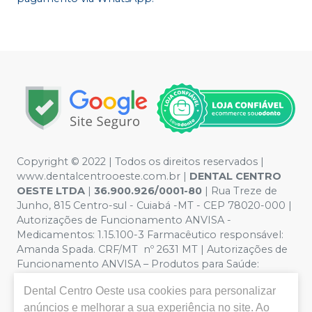
Copyright © 2022 | Todos os direitos reservados |
www.dentalcentrooeste.com.br |
DENTAL CENTRO
OESTE LTDA
|
36.900.926/0001-80
| Rua Treze de
Junho, 815 Centro-sul - Cuiabá -MT - CEP 78020-000 |
Autorizações de Funcionamento ANVISA -
Medicamentos: 1.15.100-3 Farmacêutico responsável:
Amanda Spada. CRF/MT nº 2631 MT | Autorizações de
Funcionamento ANVISA – Produtos para Saúde:
8.26236-5 (516102253L8W) | Política de Privacidade e
Dental Centro Oeste
usa cookies para personalizar
Segurança - Fotos meramente ilustrativas - Os preços e
anúncios e melhorar a sua experiência no site. Ao
condições da loja virtual estão sujeitos a alterações. Em