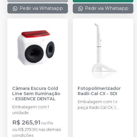
Pedir via Whatsapp
Pedir via Whatsapp
Câmara Escura Gold
Fotopolimerizador
Line Sem Iluminação
Radii-Cal CX
-
SDI
-
ESSENCE DENTAL
Embalagem com 1 x
Embalagem com 1
peça Radii-Cal CX, 1
unidade
carregador, 1 pacote de
tomada multi regional, 5
R$ 265,91
no
Pix
filtros de luz pequenos, 3
ou
R$ 279,90
nas demais
lentes sobressalentes e
condições
100 barreiras de