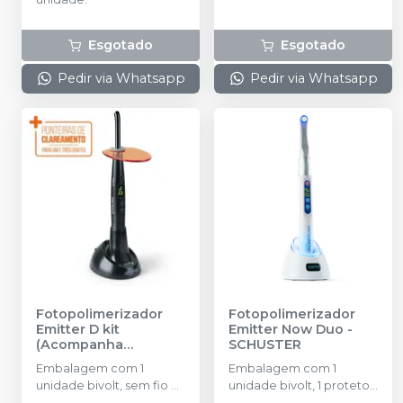
Esgotado
Esgotado
Pedir via Whatsapp
Pedir via Whatsapp
Fotopolimerizador
Fotopolimerizador
Emitter D kit
Emitter Now Duo
-
(Acompanha
SCHUSTER
Ponteiras de
Embalagem com 1
Embalagem com 1
Clareamento)
-
unidade bivolt, sem fio e
unidade bivolt, 1 protetor
SCHUSTER
na cor preta. Acompanha
ocular, 1 fonte de