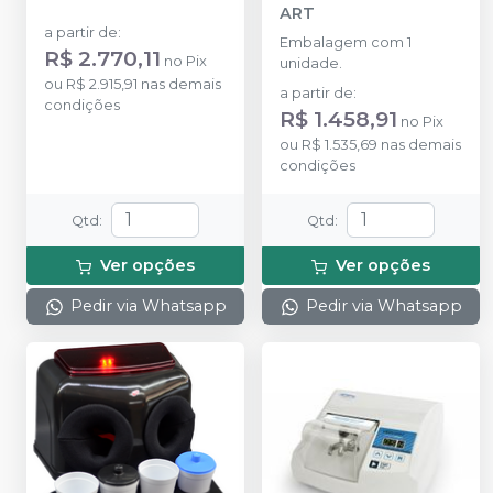
ART
a partir de
:
Embalagem com 1
R$ 2.770,11
no
Pix
unidade.
ou
R$ 2.915,91
nas demais
a partir de
:
condições
R$ 1.458,91
no
Pix
ou
R$ 1.535,69
nas demais
condições
Qtd
:
Qtd
:
Ver opções
Ver opções
Pedir via Whatsapp
Pedir via Whatsapp