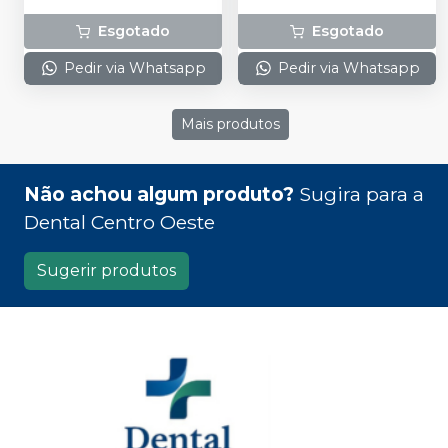
1 ponteira de
alimentação.
Esgotado
Esgotado
polimerização preta
Ø8mm fibra ótica + 2
Pedir via Whatsapp
Pedir via Whatsapp
Ponteiras de
Clareamento (para um e
três dentes) + 1 protetor
Mais produtos
ocular + 1 base de carga +
1 fonte de alimentação + 1
manual do proprietário.
Não achou algum produto?
Sugira para a
Dental Centro Oeste
Sugerir produtos