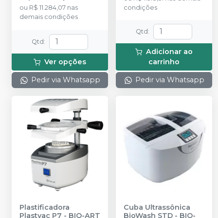
ou
R$ 11.284,07
nas
condições
demais condições
Qtd
:
Qtd
:
Adicionar ao
Ver opções
carrinho
Pedir via Whatsapp
Pedir via Whatsapp
Plastificadora
Cuba Ultrassônica
Plastvac P7
-
BIO-ART
BioWash STD
-
BIO-