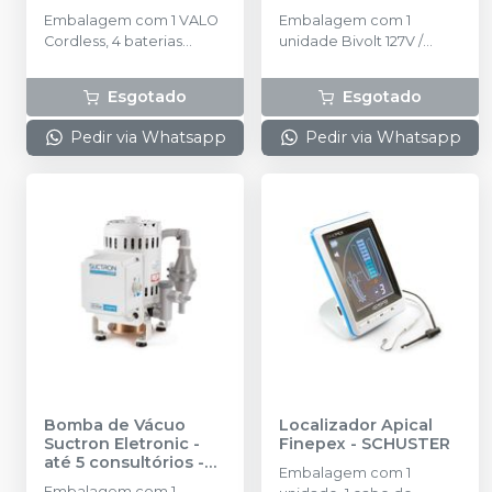
consultórios
-
Embalagem com 1 VALO
Embalagem com 1
SCHUSTER
Cordless, 4 baterias
unidade Bivolt 127V /
recarregáveis, 1
220V.
carregador, 50 barreiras
Esgotado
Esgotado
protetoras, 1 suporte, 1
protetor de luz
Pedir via Whatsapp
Pedir via Whatsapp
Bomba de Vácuo
Localizador Apical
Suctron Eletronic -
Finepex
-
SCHUSTER
até 5 consultórios
-
Embalagem com 1
SCHUSTER
Embalagem com 1