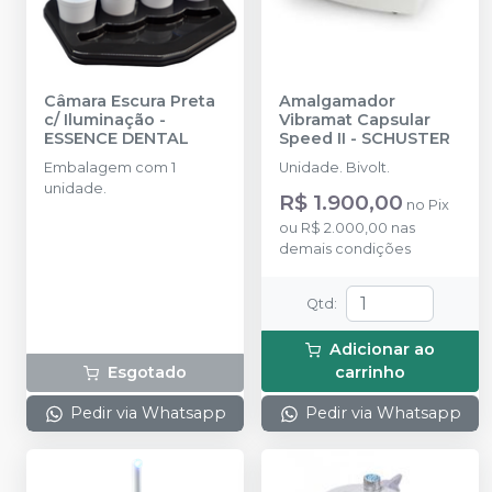
Câmara Escura Preta
Amalgamador
c/ Iluminação
-
Vibramat Capsular
ESSENCE DENTAL
Speed II
-
SCHUSTER
Embalagem com 1
Unidade. Bivolt.
unidade.
R$ 1.900,00
no
Pix
ou
R$ 2.000,00
nas
demais condições
Qtd
:
Adicionar ao
Esgotado
carrinho
Pedir via Whatsapp
Pedir via Whatsapp