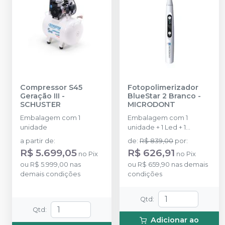
Compressor S45
Fotopolimerizador
Geração III
-
BlueStar 2 Branco
-
SCHUSTER
MICRODONT
Embalagem com 1
Embalagem com 1
unidade
unidade + 1 Led + 1
ponteira + 1 protetor + 1
a partir de
:
de
:
R$ 839,00
por
:
fonte. Bivolt.
R$ 5.699,05
R$ 626,91
no
Pix
no
Pix
ou
R$ 5.999,00
nas
ou
R$ 659,90
nas demais
demais condições
condições
Qtd
:
Qtd
:
Adicionar ao