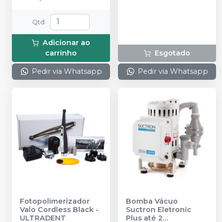
proteção.
Qtd
:
Adicionar ao
carrinho
Esgotado
Pedir via Whatsapp
Pedir via Whatsapp
Fotopolimerizador
Bomba Vácuo
Valo Cordless Black
-
Suctron Eletronic
ULTRADENT
Plus até 2