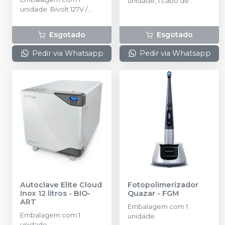
unidade, 1 cabo de
unidade. Bivolt 127V /
medição, 4 suportes de
220V.
lima, 4 clipes labiais, 1
testador de funções, 1
Esgotado
Esgotado
bateria recarregável, 2
posicionador de stop de
Pedir via Whatsapp
Pedir via Whatsapp
silicone. Bivolt.
Autoclave Elite Cloud
Fotopolimerizador
Inox 12 litros
-
BIO-
Quazar
-
FGM
ART
Embalagem com 1
Embalagem com 1
unidade.
unidade.