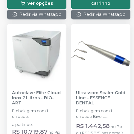
Ver opções
carrinho
Pedir via Whatsapp
Pedir via Whatsapp
Autoclave Elite Cloud
Ultrassom Scaler Gold
Inox 21 litros
-
BIO-
Line
-
ESSENCE
ART
DENTAL
Embalagem com 1
Embalagem com 1
unidade.
unidade Bivolt.
Acompanha 3 pontas
a partir de
:
R$ 1.442,58
no
Pix
ultrassônicas (GJ5B, GJ3C
R$ 10.719,87
no
Pix
ou
R$ 1.518,51
nas demais
e SJ8B).