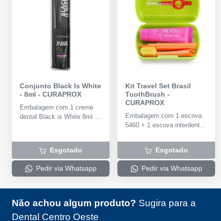
Conjunto Black Is White
Kit Travel Set Brasil
- 8ml
-
CURAPROX
ToothBrush
-
CURAPROX
Embalagem com 1 creme
Embalagem com 1 escova
dental Black is White 8ml +
5460 + 1 escova interdental
1 Escova Dental CS 5460
+ creme dental be you de
UltraSoft.
10ml + 1 estojo colorido.
Esgotado
Esgotado
Pedir via Whatsapp
Pedir via Whatsapp
Não achou algum produto?
Sugira para a
Dental Centro Oeste