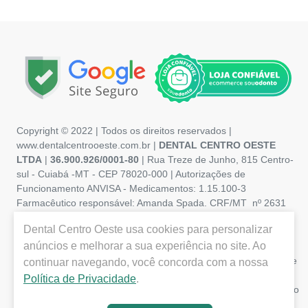
Copyright © 2022 | Todos os direitos reservados |
www.dentalcentrooeste.com.br |
DENTAL CENTRO OESTE
LTDA
|
36.900.926/0001-80
| Rua Treze de Junho, 815 Centro-
sul - Cuiabá -MT - CEP 78020-000 | Autorizações de
Funcionamento ANVISA - Medicamentos: 1.15.100-3
Farmacêutico responsável: Amanda Spada. CRF/MT nº 2631
MT | Autorizações de Funcionamento ANVISA – Produtos para
Dental Centro Oeste
usa cookies para personalizar
Saúde: 8.26236-5 (516102253L8W) | Política de Privacidade e
anúncios e melhorar a sua experiência no site. Ao
Segurança - Fotos meramente ilustrativas - Os preços e
condições da loja virtual estão sujeitos a alterações. Em caso de
continuar navegando, você concorda com a nossa
divergência de preços no site, o valor válido é o do Carrinho de
Política de Privacidade
.
Compra. Não vendemos por atacado, por isso nos reservamos o
direito de não atender compras de grandes volumes pelo site.