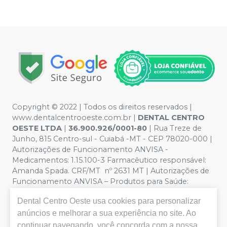
Copyright © 2022 | Todos os direitos reservados |
www.dentalcentrooeste.com.br |
DENTAL CENTRO
OESTE LTDA
|
36.900.926/0001-80
| Rua Treze de
Junho, 815 Centro-sul - Cuiabá -MT - CEP 78020-000 |
Autorizações de Funcionamento ANVISA -
Medicamentos: 1.15.100-3 Farmacêutico responsável:
Amanda Spada. CRF/MT nº 2631 MT | Autorizações de
Funcionamento ANVISA – Produtos para Saúde:
8.26236-5 (516102253L8W) | Política de Privacidade e
Dental Centro Oeste
usa cookies para personalizar
Segurança - Fotos meramente ilustrativas - Os preços e
anúncios e melhorar a sua experiência no site. Ao
condições da loja virtual estão sujeitos a alterações. Em
caso de divergência de preços no site, o valor válido é o
continuar navegando, você concorda com a nossa