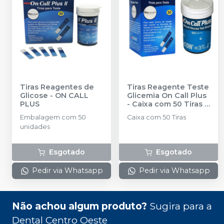
Tiras Reagentes de
Tiras Reagente Teste
Glicose
-
ON CALL
Glicemia On Call Plus
PLUS
- Caixa com 50 Tiras
-
MEDLEVENSOHN
Embalagem com 50
Caixa com 50 Tiras
unidades
Esgotado
Esgotado
Pedir via Whatsapp
Pedir via Whatsapp
Não achou algum produto?
Sugira para a
Dental Centro Oeste