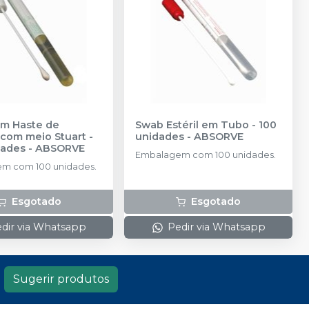
m Haste de
Swab Estéril em Tubo - 100
 com meio Stuart -
unidades
-
ABSORVE
dades
-
ABSORVE
Embalagem com 100 unidades.
m com 100 unidades.
Esgotado
Esgotado
dir via Whatsapp
Pedir via Whatsapp
Sugerir produtos