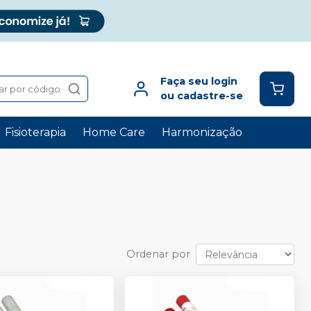
Faça seu login
ar por código
ou cadastre-se
Fisioterapia
Home Care
Harmonização
Ordenar por