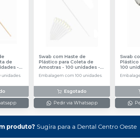
de
Swab com Haste de
Swab co
ta de
Plástico para Coleta de
Plástico
nidades
-
Amostras - 100 unidades
-
100 uni
ABSORVE
unidades.
Embalagem com 100 unidades.
Embalage
do
Esgotado
hatsapp
Pedir via Whatsapp
Pe
m produto?
Sugira para a
Dental Centro Oeste