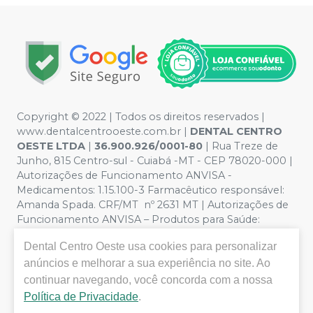
Copyright © 2022 | Todos os direitos reservados |
www.dentalcentrooeste.com.br |
DENTAL CENTRO
OESTE LTDA
|
36.900.926/0001-80
| Rua Treze de
Junho, 815 Centro-sul - Cuiabá -MT - CEP 78020-000 |
Autorizações de Funcionamento ANVISA -
Medicamentos: 1.15.100-3 Farmacêutico responsável:
Amanda Spada. CRF/MT nº 2631 MT | Autorizações de
Funcionamento ANVISA – Produtos para Saúde:
8.26236-5 (516102253L8W) | Política de Privacidade e
Dental Centro Oeste
usa cookies para personalizar
Segurança - Fotos meramente ilustrativas - Os preços e
condições da loja virtual estão sujeitos a alterações. Em
anúncios e melhorar a sua experiência no site. Ao
caso de divergência de preços no site, o valor válido é o
continuar navegando, você concorda com a nossa
do Carrinho de Compra. Não vendemos por atacado,
Política de Privacidade
.
por isso nos reservamos o direito de não atender