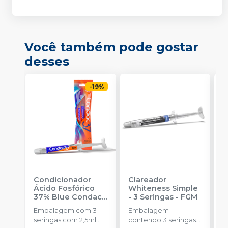
Você também pode gostar
desses
-
19
%
Condicionador
Clareador
R
Ácido Fosfórico
Whiteness Simple
X
37% Blue Condac
-
- 3 Seringas
-
FGM
E
FGM
Embalagem com 3
Embalagem
s
seringas com 2,5ml
contendo 3 seringas
a