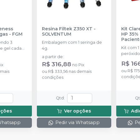
eness
Resina Filtek Z350 XT
-
Kit Cla
ngas
-
FGM
SOLVENTUM
HP 35% 
Pacient
endo 3
Embalagem com 1 seringa de
Kit com 1
e gel cada
4g.
peróxido
a partir de
:
concentr
R$ 16
R$ 316,88
ix
no
Pix
de espess
ou
R$ 175
mais
ou
R$ 333,56
nas demais
2g de sol
condiçõ
condições
(neutrali
espátula
preparo 
com 2g.
Qtd
:
Q
pções
Ver opções
Adi
 Whatsapp
Pedir via Whatsapp
Pe