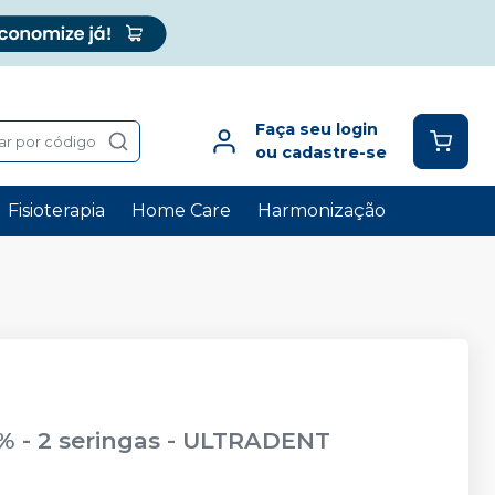
Faça seu login
ar por código
ou cadastre-se
Fisioterapia
Home Care
Harmonização
 - 2 seringas
-
ULTRADENT