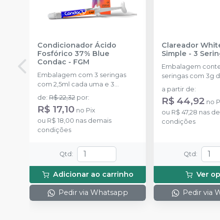
Condicionador Ácido
Clareador Whit
Fosfórico 37% Blue
Simple - 3 Seri
Condac
-
FGM
Embalagem cont
Embalagem com 3 seringas
seringas com 3g d
com 2,5ml cada uma e 3
uma.
a partir de
:
ponteiras para aplicação.
de
:
R$ 22,32
por
:
R$ 44,92
no
P
R$ 17,10
no
Pix
ou
R$ 47,28
nas de
ou
R$ 18,00
nas demais
condições
condições
Qtd
:
Qtd
:
Adicionar ao carrinho
Ver o
Pedir via Whatsapp
Pedir via