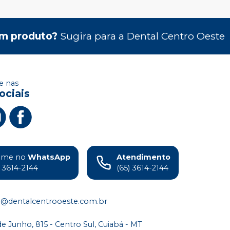
m produto?
Sugira para a
Dental Centro Oeste
 nas
ociais
ame no
WhatsApp
Atendimento
) 3614-2144
(65) 3614-2144
o@dentalcentrooeste.com.br
de Junho, 815 - Centro Sul, Cuiabá - MT