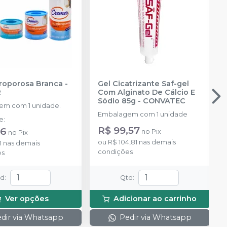
croporosa Branca
-
Gel Cicatrizante Saf-gel
R
Com Alginato De Cálcio E
Sódio 85g
-
CONVATEC
m com 1 unidade.
Embalagem com 1 unidade
de
:
R$ 99,57
76
no
Pix
no
Pix
ou
R$ 104,81
nas demais
1
nas demais
condições
es
td
:
Qtd
:
Ver opções
Adicionar ao carrinho
dir via Whatsapp
Pedir via Whatsapp