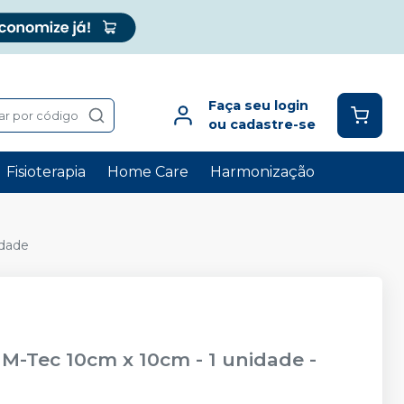
Faça seu login
ar por código
ou cadastre-se
Fisioterapia
Home Care
Harmonização
idade
a M-Tec 10cm x 10cm - 1 unidade
-