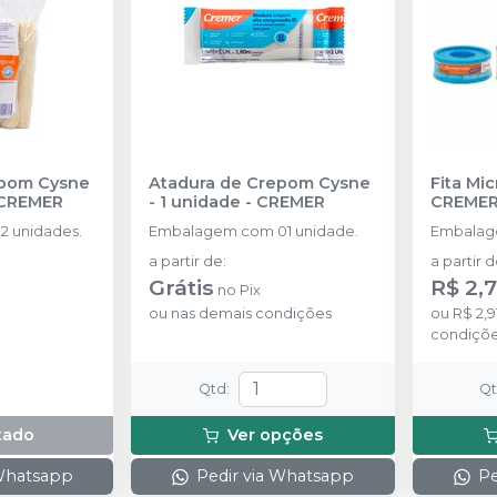
epom Cysne
Atadura de Crepom Cysne
Fita Mi
CREMER
- 1 unidade
-
CREMER
CREME
 unidades.
Embalagem com 01 unidade.
Embalage
a partir de
:
a partir 
Grátis
R$ 2,
no
Pix
ou
nas demais condições
ou
R$ 2,9
condiçõ
Qtd
:
Q
tado
Ver opções
 Whatsapp
Pedir via Whatsapp
Pe