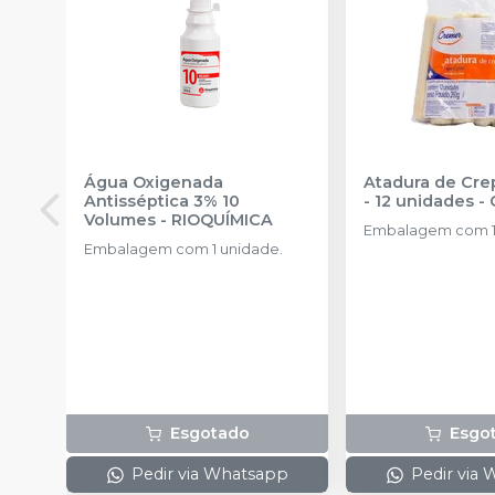
Água Oxigenada
Atadura de Cr
Antisséptica 3% 10
- 12 unidades
-
Volumes
-
RIOQUÍMICA
Embalagem com 12
Embalagem com 1 unidade.
Esgotado
Esgo
Pedir via Whatsapp
Pedir via