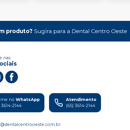
m produto?
Sugira para a
Dental Centro Oeste
 nas
ociais
ame no
WhatsApp
Atendimento
) 3614-2144
(65) 3614-2144
o@dentalcentrooeste.com.br