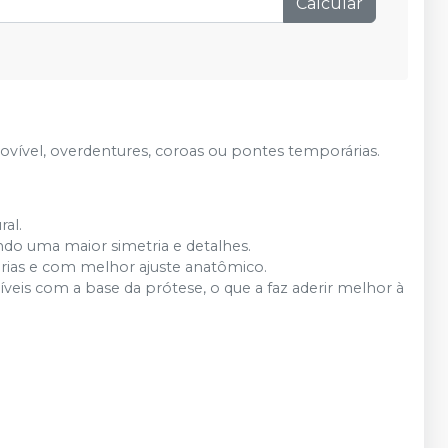
esgotado
Calcular
Produto
Avise-me
Ver info
esgotado
Produto
Avise-me
Ver info
esgotado
movível, overdentures, coroas ou pontes temporárias.
Produto
Avise-me
Ver info
esgotado
al.
Produto
ndo uma maior simetria e detalhes.
Avise-me
Ver info
esgotado
árias e com melhor ajuste anatômico.
veis com a base da prótese, o que a faz aderir melhor à
Produto
Avise-me
Ver info
esgotado
Produto
Avise-me
Ver info
esgotado
Produto
Avise-me
Ver info