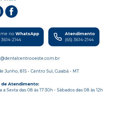
38 (66)
Cód.
14.101
38 (67)
Cód.
15.641
ame no
WhatsApp
Atendimento
38 (69)
) 3614-2144
(65) 3614-2144
Cód.
16.752
3M (BL2)
o@dentalcentrooeste.com.br
Cód.
16.576
de Junho, 815 - Centro Sul, Cuiabá - MT
3N (60)
Cód.
14.043
o de Atendimento
:
 a Sexta das 08 às 17:30h - Sábados das 08 às 12h
3N (62)
Cód.
14.045
3N (66)
Cód.
14.047