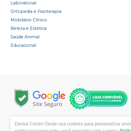
Laboratorial
Ortopedia e Fisioterapia
Mobiliário Clínico
Beleza e Estética
Saúde Animal
Educacional
Copyright © 2022 | Todos os direitos reservados | www.
Dental Centro Oeste
usa cookies para personalizar anún
- Cuiabá -MT - CEP 78020-000 | Autorizações de Funci
continuar navegando, você concorda com a nossa
Polít