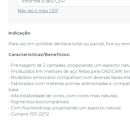
Não sei o meu CEP
264 (BL2)
Cód.
14.466
264 (BL3)
Indicação:
Cód.
14.467
Para uso em prótese dentária total ou parcial, fixa ou re
266 (60)
Características/Benefícios:
Cód.
14.033
• Prensagem de 2 camadas, propiciando um aspecto natur
266 (62)
• Produzidos em matrizes de aço feitas pela CAD/CAM, te
Cód.
14.094
• Modelário americano compatível com diversas faixas et
• Fabricados com matérias primas selecionadas e compatí
266 (66)
base.
Cód.
14.095
• Alta estabilidade de cores, com cores mais naturais.
• Pigmentos biocompatíveis.
• Com fluorescência, propiciando um aspecto natural.
266 (67)
Cód.
14.096
• Cumpre ISO 22112
266 (69)