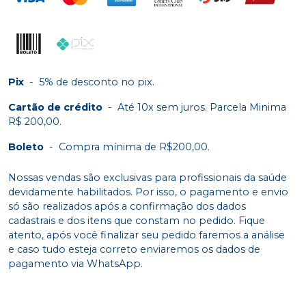
Avise-me
Ver info
esgotado
Produto
Avise-me
Ver info
esgotado
Pix
-
5% de desconto no pix.
Produto
Avise-me
Ver info
esgotado
Cartão de crédito
-
Até 10x sem juros. Parcela Minima
R$ 200,00.
Produto
Avise-me
Ver info
Boleto
-
Compra mínima de R$200,00.
esgotado
Produto
Nossas vendas são exclusivas para profissionais da saúde
Avise-me
Ver info
devidamente habilitados. Por isso, o pagamento e envio
esgotado
só são realizados após a confirmação dos dados
cadastrais e dos itens que constam no pedido. Fique
Produto
Avise-me
Ver info
atento, após você finalizar seu pedido faremos a análise
esgotado
e caso tudo esteja correto enviaremos os dados de
pagamento via WhatsApp.
Produto
Avise-me
Ver info
esgotado