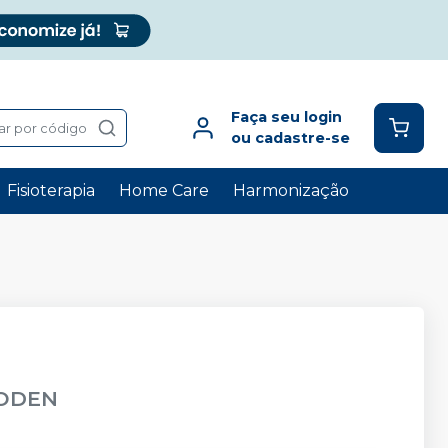
Faça seu login
ar por código
ou cadastre-se
Fisioterapia
Home Care
Harmonização
ODEN