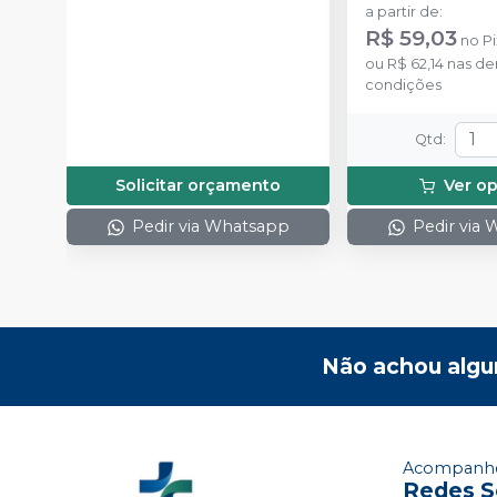
a partir de
:
R$ 59,03
no
Pi
ou
R$ 62,14
nas de
condições
Qtd
:
Solicitar orçamento
Ver o
Pedir via Whatsapp
Pedir via
Não achou algu
Acompanhe
Redes S