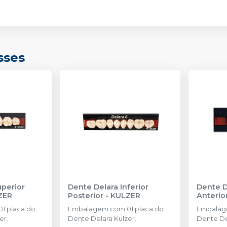
Cód.
14.097
266 (BL2)
Cód.
14.457
sses
266 (BL3)
Cód.
14.468
2D (62)
Cód.
15.639
2N (60)
Cód.
14.032
2N (62)
Cód.
14.035
uperior
Dente Delara Inferior
Dente D
2N (66)
ZER
Posterior
-
KULZER
Anterio
Cód.
14.037
1 placa do
Embalagem com 01 placa do
Embalag
er.
Dente Delara Kulzer.
Dente De
2N (67)