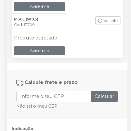
Avise-me
M30L (W0,5)
Ver info
Cód.
17.700
Produto esgotado
Avise-me
Calcule frete e prazo
Calcular
Não sei o meu CEP
Indicação: