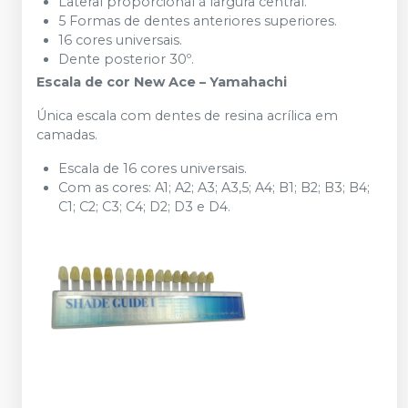
Lateral proporcional à largura central.
5 Formas de dentes anteriores superiores.
16 cores universais.
Dente posterior 30º.
Escala de cor New Ace – Yamahachi
Única escala com dentes de resina acrílica em
camadas.
Escala de 16 cores universais.
Com as cores: A1; A2; A3; A3,5; A4; B1; B2; B3; B4;
C1; C2; C3; C4; D2; D3 e D4.