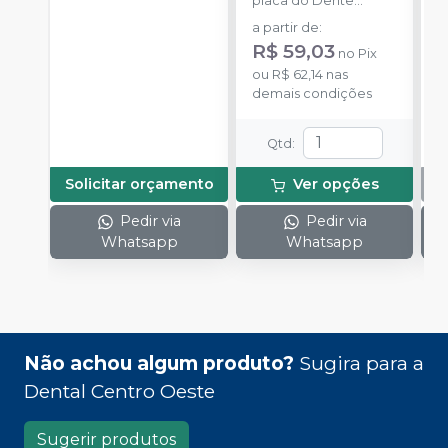
placa do Dente
p
Delara Kulzer.
D
a partir de
:
R$ 59,03
no
Pix
ou
R$ 62,14
nas
demais condições
Qtd
:
Solicitar orçamento
Ver opções
Pedir via
Pedir via
Whatsapp
Whatsapp
Não achou algum produto?
Sugira para a
Dental Centro Oeste
Sugerir produtos