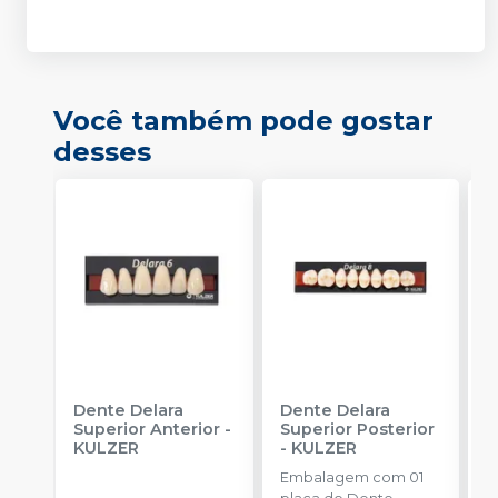
Você também pode gostar
desses
Dente Delara
Dente Delara
D
Superior Anterior
-
Superior Posterior
I
KULZER
-
KULZER
K
Embalagem com 01
E