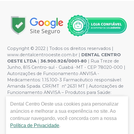
Copyright © 2022 | Todos os direitos reservados |
www.dentalcentrooeste.com.br |
DENTAL CENTRO
OESTE LTDA
|
36.900.926/0001-80
| Rua Treze de
Junho, 815 Centro-sul - Cuiabá -MT - CEP 78020-000 |
Autorizações de Funcionamento ANVISA -
Medicamentos: 1.15.100-3 Farmacêutico responsável:
Amanda Spada. CRF/MT nº 2631 MT | Autorizações de
Funcionamento ANVISA – Produtos para Saúde:
8.26236-5 (516102253L8W) | Política de Privacidade e
Dental Centro Oeste
usa cookies para personalizar
Segurança - Fotos meramente ilustrativas - Os preços e
condições da loja virtual estão sujeitos a alterações. Em
anúncios e melhorar a sua experiência no site. Ao
caso de divergência de preços no site, o valor válido é o
continuar navegando, você concorda com a nossa
do Carrinho de Compra. Não vendemos por atacado,
Política de Privacidade
.
por isso nos reservamos o direito de não atender