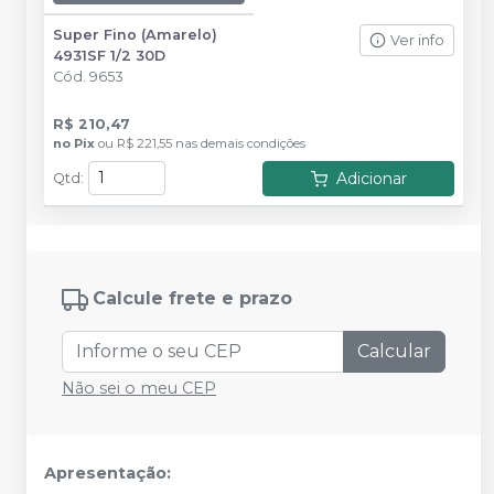
Super Fino (Amarelo)
Ver info
4931SF 1/2 30D
Cód.
9653
R$ 210,47
no
Pix
ou
R$ 221,55
nas demais condições
Adicionar
Qtd
:
Calcule frete e prazo
Calcular
Não sei o meu CEP
Apresentação: