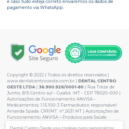
e caso tudo esteja correto enviaremos os dados de
pagamento via WhatsApp.
Copyright © 2022 | Todos os direitos reservados |
www.dentalcentrooeste.com.br |
DENTAL CENTRO
OESTE LTDA
|
36.900.926/0001-80
| Rua Treze de
Junho, 815 Centro-sul - Cuiabá -MT - CEP 78020-000 |
Autorizações de Funcionamento ANVISA -
Medicamentos: 1.15.100-3 Farmacêutico responsável:
Amanda Spada. CRF/MT nº 2631 MT | Autorizações de
Funcionamento ANVISA – Produtos para Saúde:
8.26236-5 (516102253L8W) | Política de Privacidade e
Dental Centro Oeste
usa cookies para personalizar