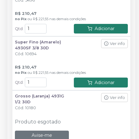
Cód.
5496
R$ 210,47
no
Pix
ou
R$ 221,55
nas demais condições
Adicionar
Qtd
:
Super Fino (Amarelo)
Ver info
4930SF 3/8 30D
Cód.
10694
R$ 210,47
no
Pix
ou
R$ 221,55
nas demais condições
Adicionar
Qtd
:
Grosso (Laranja) 4931G
Ver info
1/2 30D
Cód.
10180
Produto esgotado
Avise-me