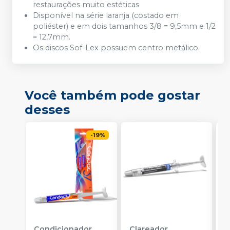
restaurações muito estéticas
Disponível na série laranja (costado em
poliéster) e em dois tamanhos 3/8 = 9,5mm e 1/2
= 12,7mm.
Os discos Sof-Lex possuem centro metálico.
Você também pode gostar
desses
-
19
%
Condicionador
Clareador
R