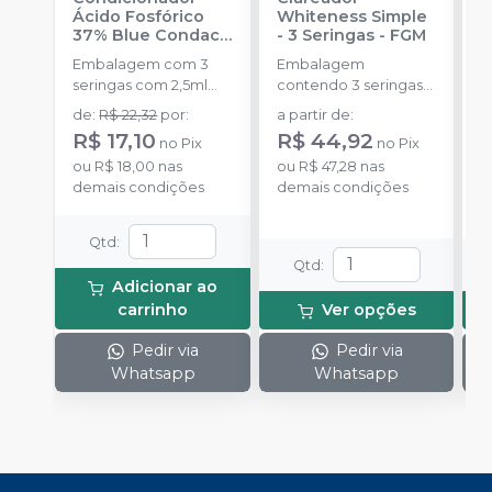
Ácido Fosfórico
Whiteness Simple
X
37% Blue Condac
-
- 3 Seringas
-
FGM
E
FGM
Embalagem com 3
Embalagem
s
seringas com 2,5ml
contendo 3 seringas
a
cada uma e 3
com 3g de gel cada
de
:
R$ 22,32
por
:
a partir de
:
R
ponteiras para
uma.
R$ 17,10
R$ 44,92
no
Pix
no
Pix
aplicação.
o
ou
R$ 18,00
nas
ou
R$ 47,28
nas
d
demais condições
demais condições
Qtd
:
Qtd
:
Adicionar ao
carrinho
Ver opções
Pedir via
Pedir via
Whatsapp
Whatsapp