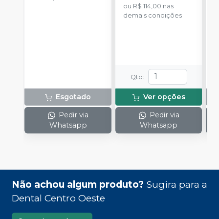
dosadora.
ou
R$ 114,00
nas
S
demais condições
Qtd
:
Esgotado
Ver opções
Pedir via
Pedir via
Whatsapp
Whatsapp
Não achou algum produto?
Sugira para a
Dental Centro Oeste