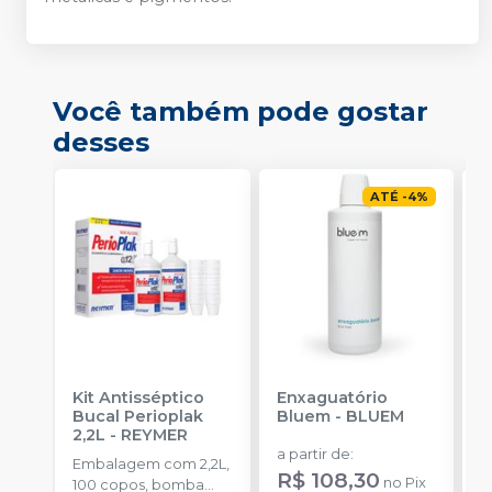
Você também pode gostar
desses
ATÉ
-
4
%
Kit Antisséptico
Enxaguatório
E
Bucal Perioplak
Bluem
-
BLUEM
-
2,2L
-
REYMER
a partir de
:
Embalagem com 2,2L,
E
R$ 108,30
no
Pix
100 copos, bomba
un