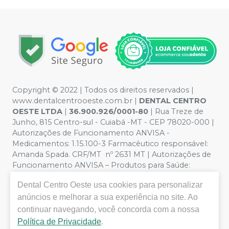
Copyright © 2022 | Todos os direitos reservados |
www.dentalcentrooeste.com.br |
DENTAL CENTRO
OESTE LTDA
|
36.900.926/0001-80
| Rua Treze de
Junho, 815 Centro-sul - Cuiabá -MT - CEP 78020-000 |
Autorizações de Funcionamento ANVISA -
Medicamentos: 1.15.100-3 Farmacêutico responsável:
Amanda Spada. CRF/MT nº 2631 MT | Autorizações de
Funcionamento ANVISA – Produtos para Saúde:
8.26236-5 (516102253L8W) | Política de Privacidade e
Dental Centro Oeste
usa cookies para personalizar
Segurança - Fotos meramente ilustrativas - Os preços e
condições da loja virtual estão sujeitos a alterações. Em
anúncios e melhorar a sua experiência no site. Ao
caso de divergência de preços no site, o valor válido é o
continuar navegando, você concorda com a nossa
do Carrinho de Compra. Não vendemos por atacado,
Política de Privacidade
.