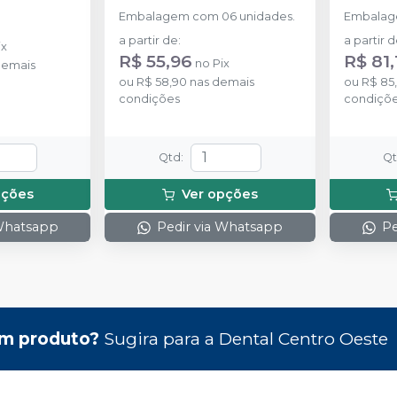
Embalagem com 06 unidades.
Embalag
a partir de
:
a partir 
ix
R$ 55,96
R$ 81,
no
Pix
demais
ou
R$ 58,90
nas demais
ou
R$ 85
condições
condiçõ
Qtd
:
Q
pções
Ver opções
 Whatsapp
Pedir via Whatsapp
Pe
m produto?
Sugira para a
Dental Centro Oeste