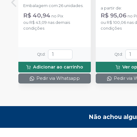
Embalagem com 26 unidades.
a partir de
:
R$ 40,94
R$ 95,06
no
Pix
no
P
ou
R$ 43,09
nas demais
ou
R$ 100,06
nas 
condições
condições
Qtd
:
Qtd
:
Adicionar ao carrinho
Ver o
Pedir via Whatsapp
Pedir via
Não achou algu