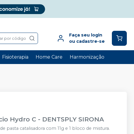
Faça seu login
ar por código
ou cadastre-se
Fisioterapia
Home Care
Harmonização
cio Hydro C
-
DENTSPLY SIRONA
 pasta catalisadora com 11g e 1 bloco de mistura.