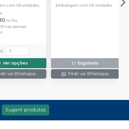
em com 06 unidades.
Embalagem com 06 unidades.
de
:
10
no
Pix
,37
nas demais
es
td
:
Ver opções
Esgotado
dir via Whatsapp
Pedir via Whatsapp
Sugerir produtos