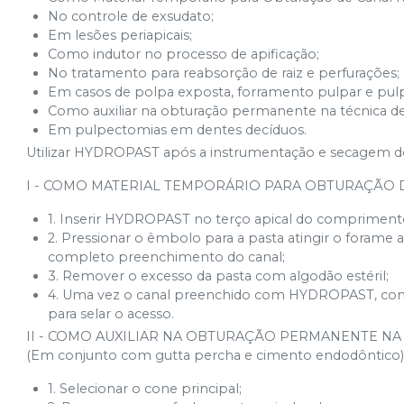
No controle de exsudato;
Em lesões periapicais;
Como indutor no processo de apificação;
No tratamento para reabsorção de raiz e perfurações;
Em casos de polpa exposta, forramento pulpar e pul
Como auxiliar na obturação permanente na técnica de 
Em pulpectomias em dentes decíduos.
Utilizar HYDROPAST após a instrumentação e secagem do 
I - COMO MATERIAL TEMPORÁRIO PARA OBTURAÇÃO D
1. Inserir HYDROPAST no terço apical do comprimento
2. Pressionar o êmbolo para a pasta atingir o forame a
completo preenchimento do canal;
3. Remover o excesso da pasta com algodão estéril;
4. Uma vez o canal preenchido com HYDROPAST, com
para selar o acesso.
II - COMO AUXILIAR NA OBTURAÇÃO PERMANENTE NA T
(Em conjunto com gutta percha e cimento endodôntico
1. Selecionar o cone principal;