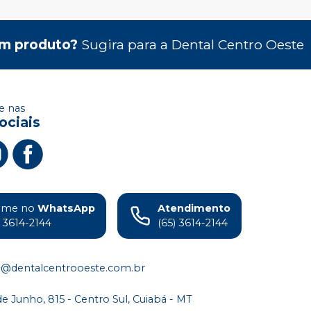
m produto?
Sugira para a
Dental Centro Oeste
 nas
ociais
ame no
WhatsApp
Atendimento
) 3614-2144
(65) 3614-2144
o@dentalcentrooeste.com.br
de Junho, 815 - Centro Sul, Cuiabá - MT