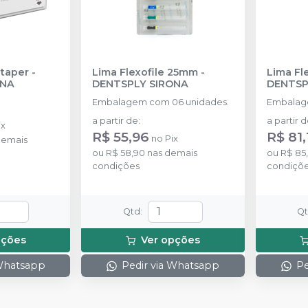
taper
-
Lima Flexofile 25mm
-
Lima Fl
ONA
DENTSPLY SIRONA
DENTSP
Embalagem com 06 unidades.
Embalag
a partir de
:
a partir 
ix
R$ 55,96
R$ 81,
no
Pix
demais
ou
R$ 58,90
nas demais
ou
R$ 85
condições
condiçõ
Qtd
:
Q
pções
Ver opções
 Whatsapp
Pedir via Whatsapp
Pe