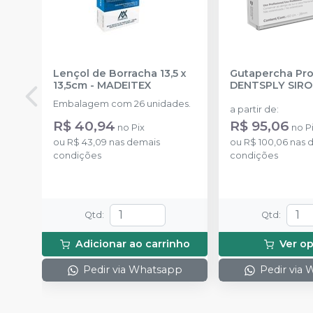
Lençol de Borracha 13,5 x
Gutapercha Pro
13,5cm
-
MADEITEX
DENTSPLY SIR
Embalagem com 26 unidades.
a partir de
:
R$ 40,94
R$ 95,06
no
Pix
no
P
ou
R$ 43,09
nas demais
ou
R$ 100,06
nas 
condições
condições
Qtd
:
Qtd
:
Adicionar ao carrinho
Ver o
Pedir via Whatsapp
Pedir via