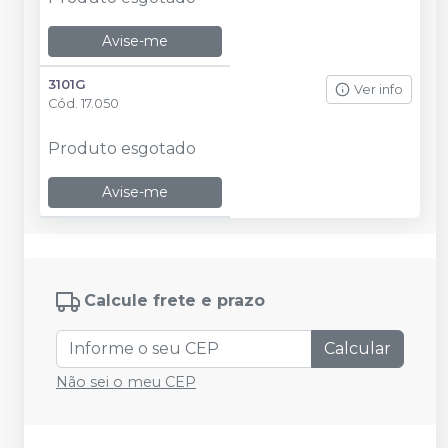
Avise-me
3101G
Ver info
Cód.
17.050
Produto esgotado
Avise-me
Calcule frete e prazo
Calcular
Não sei o meu CEP