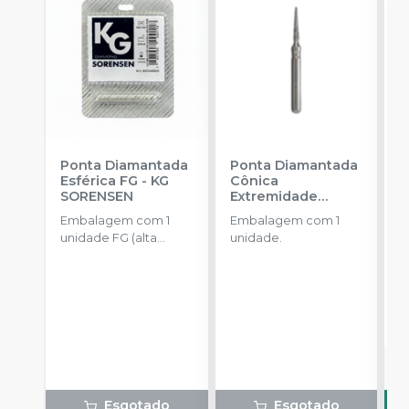
Ponta Diamantada
Ponta Diamantada
P
Esférica FG
-
KG
Cônica
I
SORENSEN
Extremidade
-
Arredondada FG
-
Embalagem com 1
Embalagem com 1
E
KG SORENSEN
unidade FG (alta
unidade.
u
rotação).
a
R
o
d
Esgotado
Esgotado