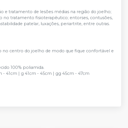
o e tratamento de lesões médias na região do joelho;
io no tratamento fisioterapêutico; entorses, contusões,
tabilidade patelar, luxações, periartrite, entre outras.
io no centro do joelho de modo que fique confortável e
cido 100% poliamida.
- 41cm | g 41cm - 45cm | gg 45cm - 47cm