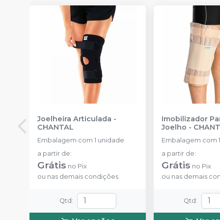
Joelheira Articulada
-
Imobilizador Pa
CHANTAL
Joelho
-
CHANT
Embalagem com 1 unidade
Embalagem com 1
a partir de
:
a partir de
:
Grátis
Grátis
no
Pix
no
Pix
ou
nas demais condições
ou
nas demais co
Qtd
:
Qtd
: