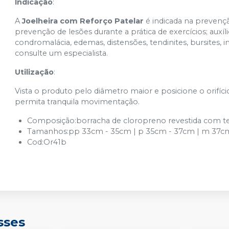
Indicação
:
A
Joelheira com Reforço Patelar
é indicada na prevençã
prevenção de lesões durante a prática de exercícios; auxíl
condromalácia, edemas, distensões, tendinites, bursites, ins
consulte um especialista.
Utilização
:
Vista o produto pelo diâmetro maior e posicione o orifíc
permita tranquila movimentação.
Composição:borracha de cloropreno revestida com te
Tamanhos:pp 33cm - 35cm | p 35cm - 37cm | m 37cm 
Cod:Or41b
sses