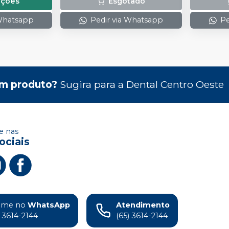
pções
Esgotado
 Whatsapp
Pedir via Whatsapp
Pe
m produto?
Sugira para a
Dental Centro Oeste
 nas
ociais
ame no
WhatsApp
Atendimento
) 3614-2144
(65) 3614-2144