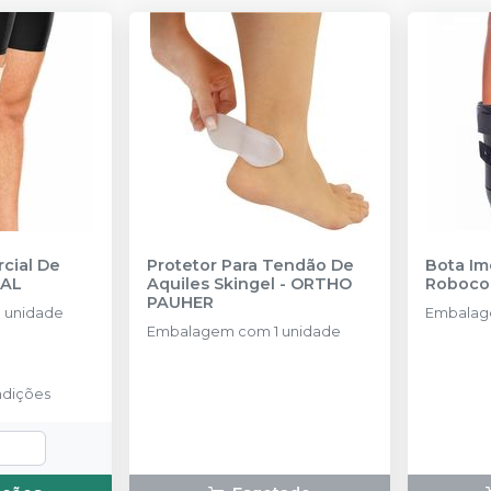
rcial De
Protetor Para Tendão De
Bota Im
AL
Aquiles Skingel
-
ORTHO
Roboco
PAUHER
 unidade
Embalag
Embalagem com 1 unidade
ndições