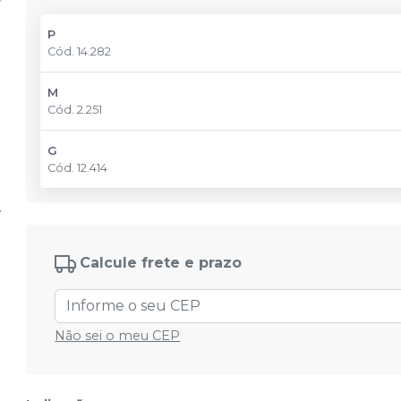
P
Cód.
14.282
M
Cód.
2.251
G
Cód.
12.414
Calcule frete e prazo
Não sei o meu CEP