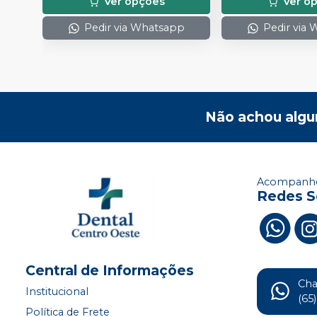
Ver opções
Ver o
Pedir via Whatsapp
Pedir via
Não achou algu
Acompanhe
Redes S
Central de Informações
Ch
Institucional
(65
Política de Frete