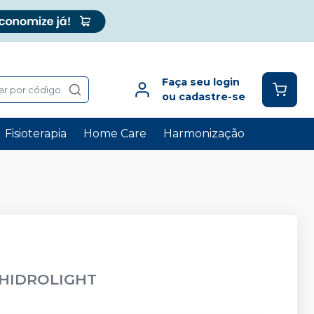
Faça seu login
ar por código
ou cadastre-se
Fisioterapia
Home Care
Harmonização
HIDROLIGHT