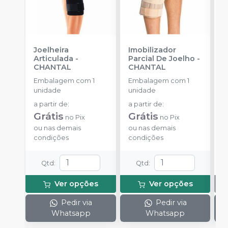
Joelheira
Imobilizador
P
Articulada
-
Parcial De Joelho
-
T
CHANTAL
CHANTAL
S
P
Embalagem com 1
Embalagem com 1
E
unidade
unidade
u
a partir de
:
a partir de
:
Grátis
Grátis
no
Pix
no
Pix
ou
nas demais
ou
nas demais
condições
condições
Qtd
:
Qtd
:
Ver opções
Ver opções
Pedir via
Pedir via
Whatsapp
Whatsapp