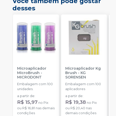
Você também pode gostar
desses
Microaplicador
Microaplicador Kg
B
MicroBrush
-
Brush
-
KG
I
MICRODONT
SORENSEN
B
Embalagem com 100
Embalagem com 100
E
unidades.
aplicadores
u
a partir de
:
a partir de
:
a
R$ 15,97
R$ 19,38
no
Pix
no
Pix
ou
R$ 16,81
nas demais
ou
R$ 20,40
nas
o
condições
demais condições
d