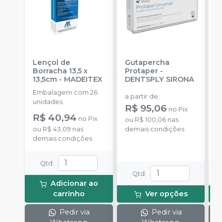
Lençol de
Gutapercha
L
Borracha 13,5 x
Protaper
-
13,5cm
-
MADEITEX
DENTSPLY SIRONA
S
Embalagem com 26
E
a partir de
:
unidades.
u
R$ 95,06
no
Pix
R$ 40,94
a
no
Pix
ou
R$ 100,06
nas
R
ou
R$ 43,09
nas
demais condições
demais condições
o
d
Qtd
:
Qtd
:
Adicionar ao
carrinho
Ver opções
Pedir via
Pedir via