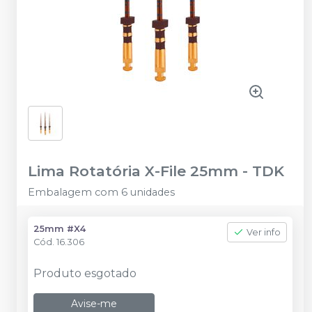
Lima Rotatória X-File 25mm
-
TDK
Embalagem com 6 unidades
25mm #X4
Ver info
Cód.
16.306
Produto esgotado
Avise-me