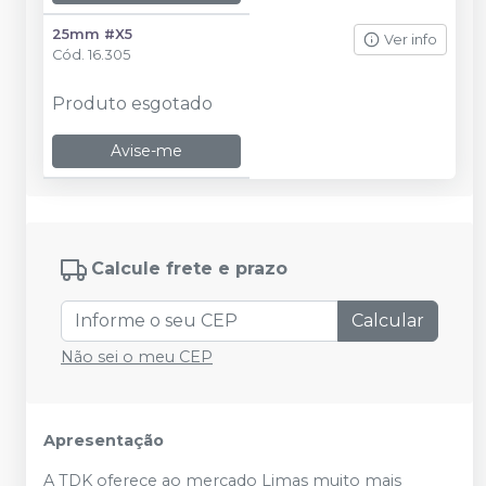
25mm #X5
Ver info
Cód.
16.305
Produto esgotado
Avise-me
Calcule frete e prazo
Calcular
Não sei o meu CEP
Apresentação
A TDK oferece ao mercado Limas muito mais