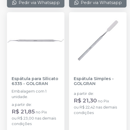
Pedir via Whatsapp
Pedir via Whatsapp
Espátula para Silicato
Espátula Simples
-
6335
-
GOLGRAN
GOLGRAN
Embalagem com 1
a partir de
:
unidade.
R$ 21,30
no
Pix
a partir de
:
ou
R$ 22,42
nas demais
R$ 21,85
no
Pix
condições
ou
R$ 23,00
nas demais
condições