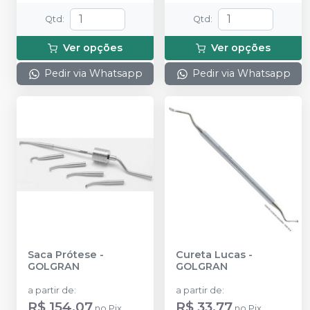
Qtd
:
Qtd
:
Ver opções
Ver opções
Pedir via Whatsapp
Pedir via Whatsapp
Saca Prótese
-
Cureta Lucas
-
GOLGRAN
GOLGRAN
a partir de
:
a partir de
:
R$ 154,07
R$ 33,77
no
Pix
no
Pix