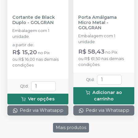
Cortante de Black
Porta Amálgama
Duplo
-
GOLGRAN
Micro Metal
-
GOLGRAN
Embalagem com 1
Embalagem com 1
unidade.
unidade
a partir de
:
R$ 58,43
R$ 15,20
no
Pix
no
Pix
ou
R$ 61,50
nas demais
ou
R$ 16,00
nas demais
condições
condições
Qtd
:
Qtd
:
Adicionar ao
Ver opções
carrinho
Pedir via Whatsapp
Pedir via Whatsapp
Mais produtos