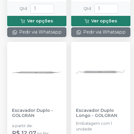
Qtd
:
Qtd
:
Ver opções
Ver opções
Pedir via Whatsapp
Pedir via Whatsapp
Escavador Duplo
-
Escavador Duplo
GOLGRAN
Longo
-
GOLGRAN
Embalagem com 1
a partir de
:
unidade
R$ 12,07
no
Pix