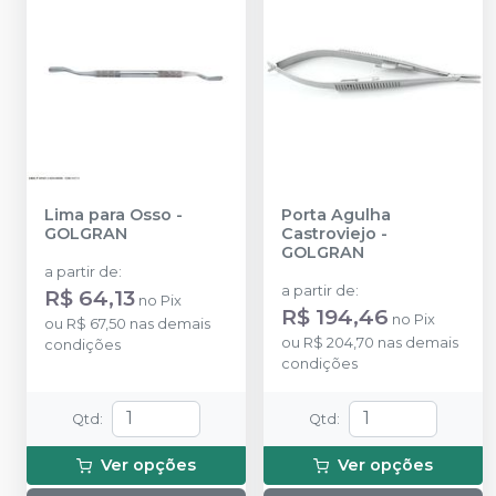
Lima para Osso
-
Porta Agulha
GOLGRAN
Castroviejo
-
GOLGRAN
a partir de
:
a partir de
:
R$ 64,13
no
Pix
R$ 194,46
no
Pix
ou
R$ 67,50
nas demais
ou
R$ 204,70
nas demais
condições
condições
Qtd
:
Qtd
:
Ver opções
Ver opções