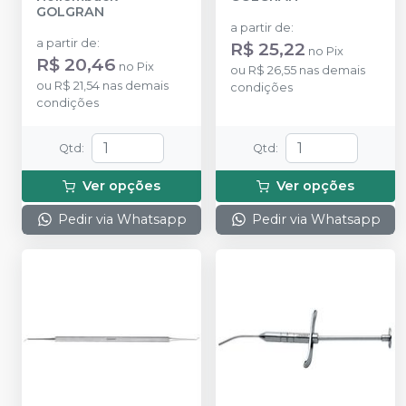
GOLGRAN
a partir de
:
a partir de
:
R$ 25,22
no
Pix
R$ 20,46
no
Pix
ou
R$ 26,55
nas demais
ou
R$ 21,54
nas demais
condições
condições
Qtd
:
Qtd
:
Ver opções
Ver opções
Pedir via Whatsapp
Pedir via Whatsapp