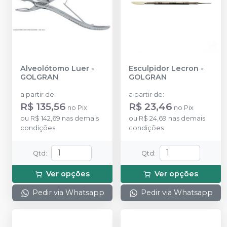
Alveolótomo Luer
-
Esculpidor Lecron
-
GOLGRAN
GOLGRAN
a partir de
:
a partir de
:
R$ 135,56
R$ 23,46
no
Pix
no
Pix
ou
R$ 142,69
nas demais
ou
R$ 24,69
nas demais
condições
condições
Qtd
:
Qtd
:
Ver opções
Ver opções
Pedir via Whatsapp
Pedir via Whatsapp