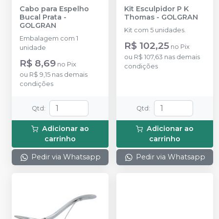
Cabo para Espelho
Kit Esculpidor P K
Bucal Prata
-
Thomas
-
GOLGRAN
GOLGRAN
Kit com 5 unidades.
Embalagem com 1
R$ 102,25
no
Pix
unidade
ou
R$ 107,63
nas demais
R$ 8,69
no
Pix
condições
ou
R$ 9,15
nas demais
condições
Qtd
:
Qtd
:
Adicionar ao
Adicionar ao
carrinho
carrinho
Pedir via Whatsapp
Pedir via Whatsapp