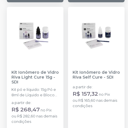
Kit Ionômero de Vidro
Kit Ionômero de Vidro
Riva Light Cure 15g
-
Riva Self Cure
-
SDI
SDI
a partir de
:
Kit pó e líquido: 15g Pó e
R$ 157,32
no
Pix
8ml de Líquido e Bloco
de espatulação
ou
R$ 165,60
nas demais
a partir de
:
condições
R$ 268,47
no
Pix
ou
R$ 282,60
nas demais
condições