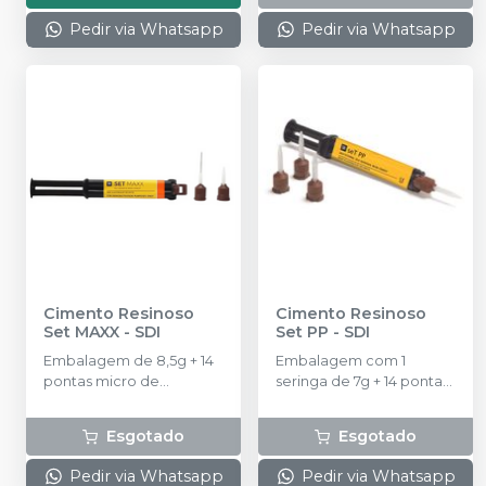
Pedir via Whatsapp
Pedir via Whatsapp
Cimento Resinoso
Cimento Resinoso
Set MAXX
-
SDI
Set PP
-
SDI
Embalagem de 8,5g + 14
Embalagem com 1
pontas micro de
seringa de 7g + 14 pontas
automistura + 4 pontas
misturadoras.
Esgotado
Esgotado
Pedir via Whatsapp
Pedir via Whatsapp