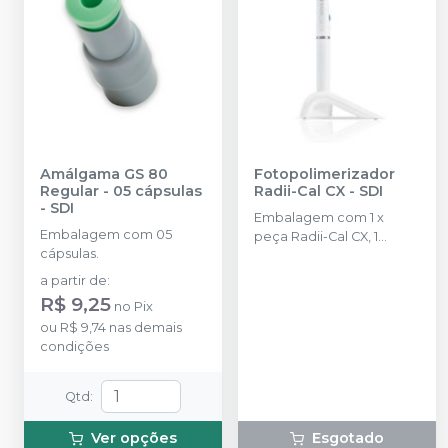
Amálgama GS 80
Fotopolimerizador
Regular - 05 cápsulas
Radii-Cal CX
-
SDI
-
SDI
Embalagem com 1 x
Embalagem com 05
peça Radii-Cal CX, 1
cápsulas.
carregador, 1 pacote de
tomada multi regional, 5
a partir de
:
filtros de luz pequenos, 3
R$ 9,25
no
Pix
lentes sobressalentes e
ou
R$ 9,74
nas demais
100 barreiras de
condições
proteção.
Qtd
:
Ver opções
Esgotado