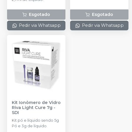
para o carregador + 100
proteções plásticas + 3
reposições de
Esgotado
Esgotado
protetores de lentes.
Pedir via Whatsapp
Pedir via Whatsapp
Kit Ionômero de Vidro
Riva Light Cure 7g
-
SDI
Kit pó e líquido sendo 5g
Pó e 3g de líquido.