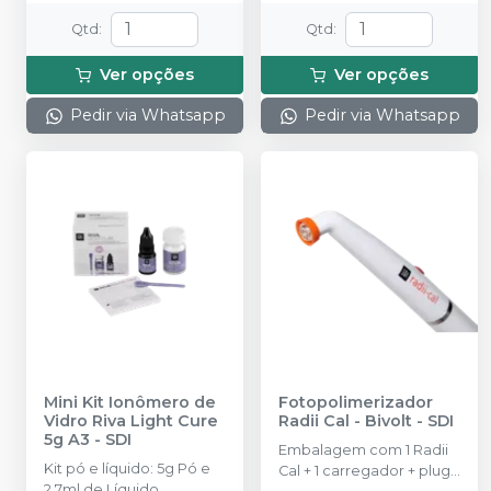
Qtd
:
Qtd
:
Ver opções
Ver opções
Pedir via Whatsapp
Pedir via Whatsapp
Mini Kit Ionômero de
Fotopolimerizador
Vidro Riva Light Cure
Radii Cal - Bivolt
-
SDI
5g A3
-
SDI
Embalagem com 1 Radii
Kit pó e líquido: 5g Pó e
Cal + 1 carregador + plugs
2,7ml de Líquido.