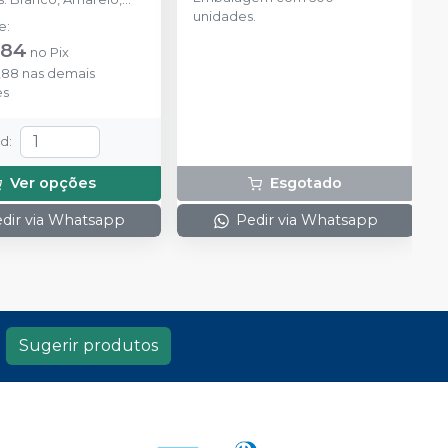
unidades.
a, Verde e Misto.
de
:
,84
no
Pix
,88
nas demais
es
td
:
Ver opções
Esgotado
dir via Whatsapp
Pedir via Whatsapp
Sugerir produtos