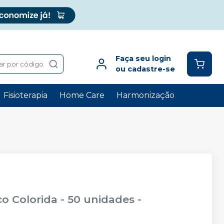
Faça seu login
ar por código
ou cadastre-se
Fisioterapia
Home Care
Harmonização
co Colorida - 50 unidades
-