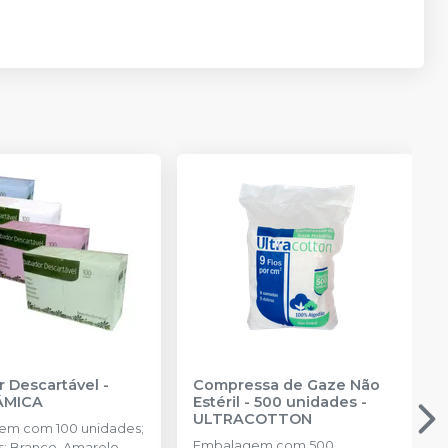
 Descartável
-
Compressa de Gaze Não
ÂMICA
Estéril - 500 unidades
-
ULTRACOTTON
em com 100 unidades;
Embalagem com 500
s: Branco, Amarelo,