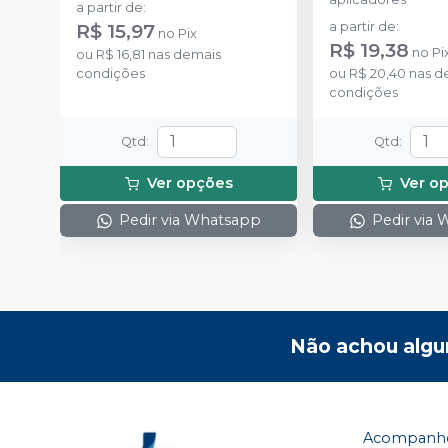
a partir de
:
R$ 15,97
a partir de
:
no
Pix
R$ 19,38
no
Pi
ou
R$ 16,81
nas demais
condições
ou
R$ 20,40
nas d
condições
Qtd
:
Qtd
:
Ver opções
Ver o
Pedir via Whatsapp
Pedir via
Não achou algu
Acompanhe