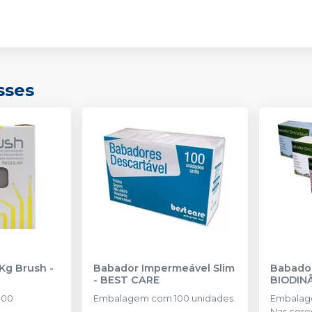
sses
 Kg Brush
-
Babador Impermeável Slim
Babador
-
BEST CARE
BIODIN
100
Embalagem com 100 unidades.
Embalag
Nas core