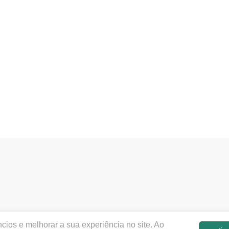
dentalcentrooeste.com.br |
DENTAL CENTRO OESTE LTDA
|
cios e melhorar a sua experiência no site. Ao