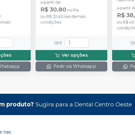
a partir de
:
Azul, Ros
R$ 30,80
a partir 
no
Pix
R$ 38
x
ou
R$ 32,42
nas demais
emais
condições
ou
R$ 40
condiçõ
Qtd
:
Q
pções
Ver opções
 Whatsapp
Pedir via Whatsapp
Pe
m produto?
Sugira para a
Dental Centro Oeste
 nas