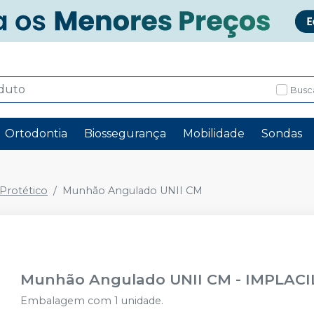
Busc
Ortodontia
Biossegurança
Mobilidade
Sondas
rotético
Munhão Angulado UNII CM
Munhão Angulado UNII CM
-
IMPLACI
Embalagem com 1 unidade.