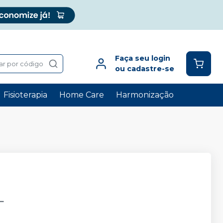
Faça seu login
ar por código
ou cadastre-se
Fisioterapia
Home Care
Harmonização
L