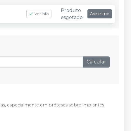
Produto
Avise-me
Ver info
esgotado
Calcular
rias, especialmente em próteses sobre implantes