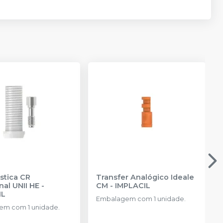
ástica CR
Transfer Analógico Ideale
nal UNII HE
-
CM
-
IMPLACIL
IL
Embalagem com 1 unidade.
m com 1 unidade.