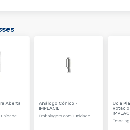
sses
ra Aberta
Análogo Cônico
-
Ucla Pl
IMPLACIL
Rotacio
IMPLAC
 unidade.
Embalagem com 1 unidade.
Embalage