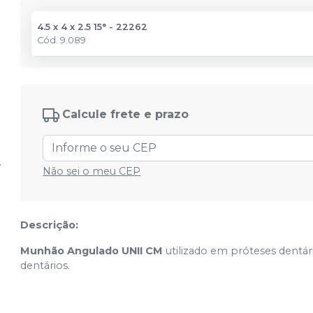
4.5 x 4 x 2.5 15° - 22262
Cód.
9.089
Calcule frete e prazo
Não sei o meu CEP
Descrição:
Munhão Angulado UNII CM
utilizado em próteses dentá
dentários.