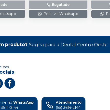
tado
Esgotado
 Whatsapp
Pedir via Whatsapp
Pe
m produto?
Sugira para a
Dental Centro Oeste
 nas
ociais
ame no
WhatsApp
Atendimento
) 3614-2144
(65) 3614-2144