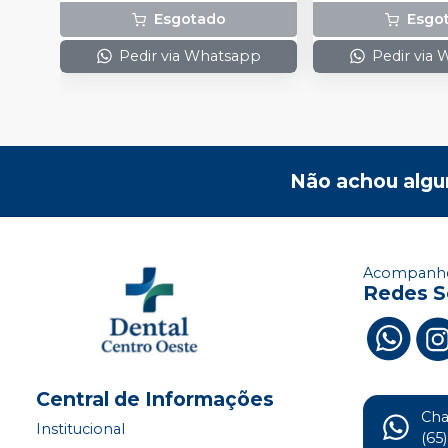
Esgotado
Esgo
Pedir via Whatsapp
Pedir via
Não achou algu
Acompanhe
Redes S
Central de Informações
Ch
Institucional
(65