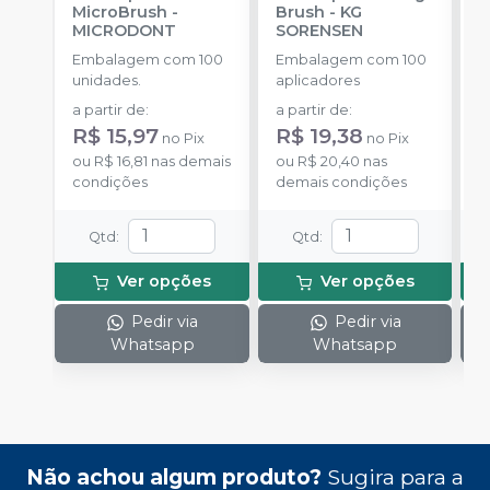
MicroBrush
-
Brush
-
KG
I
MICRODONT
SORENSEN
B
Embalagem com 100
Embalagem com 100
E
unidades.
aplicadores
u
a partir de
:
a partir de
:
a
R$ 15,97
R$ 19,38
no
Pix
no
Pix
ou
R$ 16,81
nas demais
ou
R$ 20,40
nas
o
condições
demais condições
d
Qtd
:
Qtd
:
Ver opções
Ver opções
Pedir via
Pedir via
Whatsapp
Whatsapp
Não achou algum produto?
Sugira para a