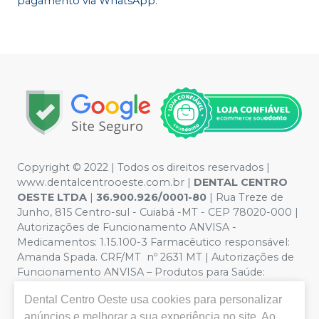
pagamento via WhatsApp.
Copyright © 2022 | Todos os direitos reservados |
www.dentalcentrooeste.com.br |
DENTAL CENTRO
OESTE LTDA
|
36.900.926/0001-80
| Rua Treze de
Junho, 815 Centro-sul - Cuiabá -MT - CEP 78020-000 |
Autorizações de Funcionamento ANVISA -
Medicamentos: 1.15.100-3 Farmacêutico responsável:
Amanda Spada. CRF/MT nº 2631 MT | Autorizações de
Funcionamento ANVISA – Produtos para Saúde:
8.26236-5 (516102253L8W) | Política de Privacidade e
Dental Centro Oeste
usa cookies para personalizar
Segurança - Fotos meramente ilustrativas - Os preços e
condições da loja virtual estão sujeitos a alterações. Em
anúncios e melhorar a sua experiência no site. Ao