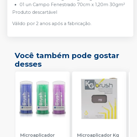
01
un Campo Fenestrado
70
cm x
1,20
m
30
gm²
Produto descartável
Válido por
2
anos após a fabricação.
Você também pode gostar
desses
Microaplicador
Microaplicador Kg
B