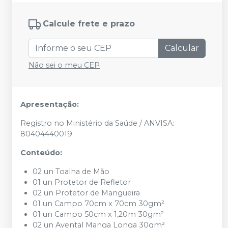
Calcule frete e prazo
Calcular
Não sei o meu CEP
Apresentação:
Registro no Ministério da Saúde / ANVISA:
80404440019
Conteúdo:
02
un Toalha de Mão
01
un Protetor de Refletor
02
un Protetor de Mangueira
01
un Campo
70
cm x
70
cm
30
gm²
01
un Campo
50
cm x
1,20
m
30
gm²
02
un Avental Manga Longa
30
gm²