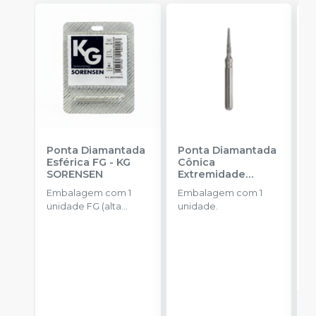
Ponta Diamantada
Ponta Diamantada
P
Esférica FG
-
KG
Cônica
I
SORENSEN
Extremidade
-
Arredondada FG
-
Embalagem com 1
Embalagem com 1
E
KG SORENSEN
unidade FG (alta
unidade.
u
rotação).
a
R
o
d