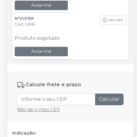
Avise-me
N°2137EF
Ver info
Cód.
5.818
Produto esgotado
Avise-me
Calcule frete e prazo
Calcular
Não sei o meu CEP
Indicação: