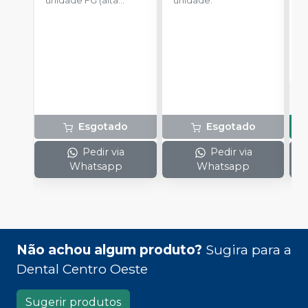
unidade FG (alta
unidade.
u
rotação).
a
R
o
d
Esgotado
Esgotado
Pedir via
Pedir via
Whatsapp
Whatsapp
Não achou algum produto?
Sugira para a
Dental Centro Oeste
Sugerir produtos