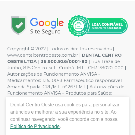
Copyright © 2022 | Todos os direitos reservados |
www.dentalcentrooeste.com.br |
DENTAL CENTRO
OESTE LTDA
|
36.900.926/0001-80
| Rua Treze de
Junho, 815 Centro-sul - Cuiabá -MT - CEP 78020-000 |
Autorizações de Funcionamento ANVISA -
Medicamentos: 1.15.100-3 Farmacêutico responsável:
Amanda Spada. CRF/MT nº 2631 MT | Autorizações de
Funcionamento ANVISA – Produtos para Saúde:
8.26236-5 (516102253L8W) | Política de Privacidade e
Dental Centro Oeste
usa cookies para personalizar
Segurança - Fotos meramente ilustrativas - Os preços e
condições da loja virtual estão sujeitos a alterações. Em
anúncios e melhorar a sua experiência no site. Ao
caso de divergência de preços no site, o valor válido é o
continuar navegando, você concorda com a nossa
do Carrinho de Compra. Não vendemos por atacado,
Política de Privacidade
.
por isso nos reservamos o direito de não atender