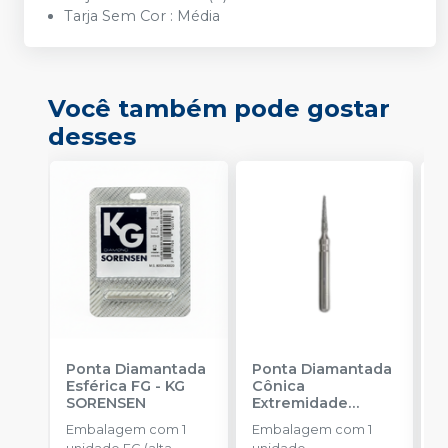
Tarja Sem Cor : Média
Você também pode gostar
desses
Ponta Diamantada
Ponta Diamantada
P
Esférica FG
-
KG
Cônica
I
SORENSEN
Extremidade
-
Arredondada FG
-
Embalagem com 1
Embalagem com 1
E
KG SORENSEN