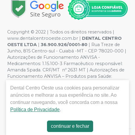
Copyright © 2022 | Todos os direitos reservados |
www.dentalcentrooeste.com.br |
DENTAL CENTRO
OESTE LTDA
|
36.900.926/0001-80
| Rua Treze de
Junho, 815 Centro-sul - Cuiabá -MT - CEP 78020-000 |
Autorizações de Funcionamento ANVISA -
Medicamentos: 1.15.100-3 Farmacêutico responsável:
Amanda Spada. CRF/MT nº 2631 MT | Autorizações de
Funcionamento ANVISA – Produtos para Saúde:
8.26236-5 (516102253L8W) | Política de Privacidade e
Dental Centro Oeste
usa cookies para personalizar
Segurança - Fotos meramente ilustrativas - Os preços e
condições da loja virtual estão sujeitos a alterações. Em
anúncios e melhorar a sua experiência no site. Ao
caso de divergência de preços no site, o valor válido é o
continuar navegando, você concorda com a nossa
do Carrinho de Compra. Não vendemos por atacado,
Política de Privacidade
.
por isso nos reservamos o direito de não atender
compras de grandes volumes pelo site.
continuar e fechar