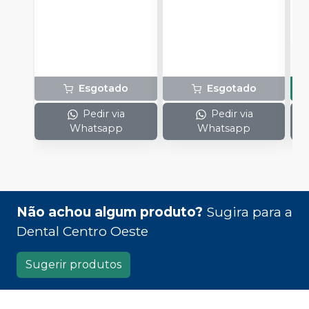
o
d
Esgotado
Esgotado
Pedir via
Pedir via
Whatsapp
Whatsapp
Não achou algum produto?
Sugira para a
Dental Centro Oeste
Sugerir produtos