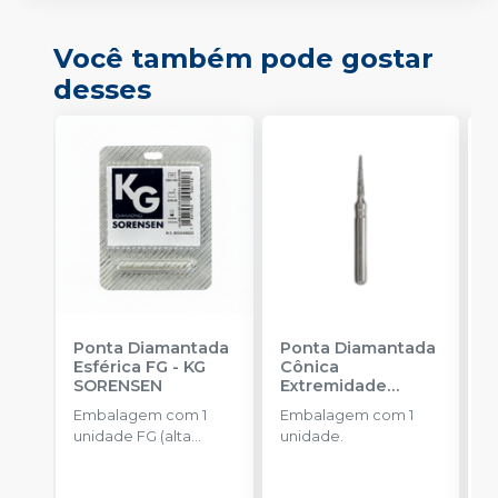
Você também pode gostar
desses
Ponta Diamantada
Ponta Diamantada
P
Esférica FG
-
KG
Cônica
I
SORENSEN
Extremidade
-
Arredondada FG
-
Embalagem com 1
Embalagem com 1
E
KG SORENSEN
unidade FG (alta
unidade.
u
rotação).
a
R