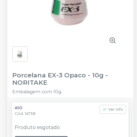
Porcelana EX-3 Opaco - 10g
-
NORITAKE
Embalagem com 10g.
A1O
Ver info
Cód.
14738
Produto esgotado