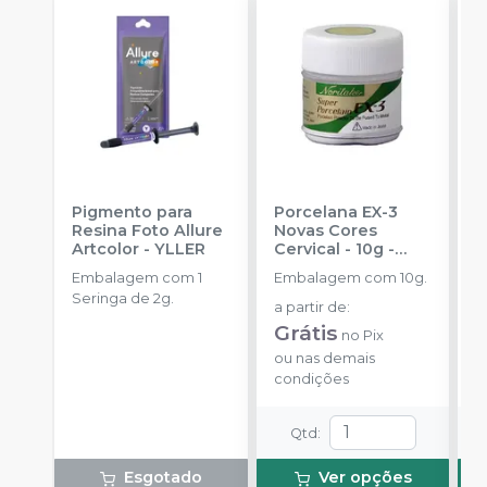
Pigmento para
Porcelana EX-3
P
Resina Foto Allure
Novas Cores
T
Artcolor
-
YLLER
Cervical - 10g
-
N
NORITAKE
Embalagem com 1
Embalagem com 10g.
E
Seringa de 2g.
a partir de
:
a
Grátis
G
no
Pix
ou
nas demais
o
condições
c
Qtd
:
Esgotado
Ver opções