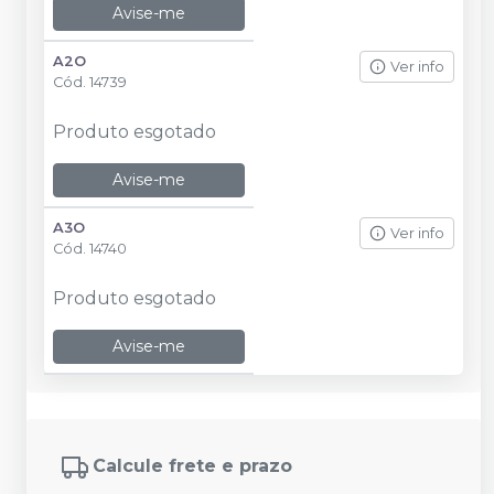
Avise-me
A2O
Ver info
Cód.
14739
Produto esgotado
Avise-me
A3O
Ver info
Cód.
14740
Produto esgotado
Avise-me
Calcule frete e prazo