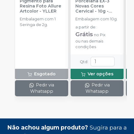
Pigmento para
Porcelana EX-3
P
Resina Foto Allure
Novas Cores
T
Artcolor
-
YLLER
Cervical - 10g
-
N
NORITAKE
Embalagem com 1
Embalagem com 10g.
E
Seringa de 2g.
a partir de
:
a
Grátis
G
no
Pix
ou
nas demais
o
condições
c
Qtd
:
Esgotado
Ver opções
Pedir via
Pedir via
Whatsapp
Whatsapp
Não achou algum produto?
Sugira para a