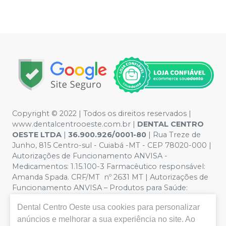
Copyright © 2022 | Todos os direitos reservados |
www.dentalcentrooeste.com.br |
DENTAL CENTRO
OESTE LTDA
|
36.900.926/0001-80
| Rua Treze de
Junho, 815 Centro-sul - Cuiabá -MT - CEP 78020-000 |
Autorizações de Funcionamento ANVISA -
Medicamentos: 1.15.100-3 Farmacêutico responsável:
Amanda Spada. CRF/MT nº 2631 MT | Autorizações de
Funcionamento ANVISA – Produtos para Saúde:
8.26236-5 (516102253L8W) | Política de Privacidade e
Dental Centro Oeste
usa cookies para personalizar
Segurança - Fotos meramente ilustrativas - Os preços e
condições da loja virtual estão sujeitos a alterações. Em
anúncios e melhorar a sua experiência no site. Ao