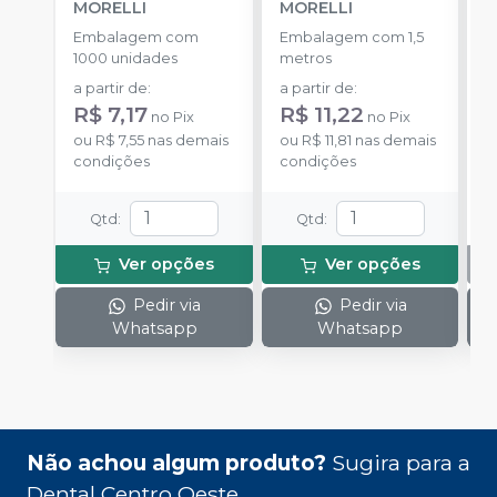
MORELLI
MORELLI
T
-
Embalagem com
Embalagem com 1,5
E
1000 unidades
metros
S
a partir de
:
a partir de
:
R$ 7,17
R$ 11,22
no
Pix
no
Pix
ou
R$ 7,55
nas demais
ou
R$ 11,81
nas demais
condições
condições
Qtd
:
Qtd
:
Ver opções
Ver opções
Pedir via
Pedir via
Whatsapp
Whatsapp
Não achou algum produto?
Sugira para a
Dental Centro Oeste