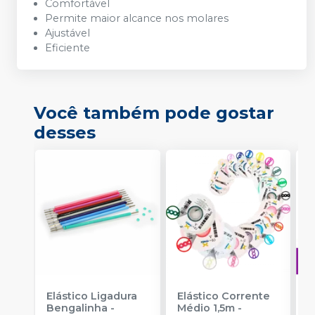
Comfortável
Permite maior alcance nos molares
Ajustável
Eficiente
Você também pode gostar
desses
Elástico Ligadura
Elástico Corrente
A
Bengalinha
-
Médio 1,5m
-
O