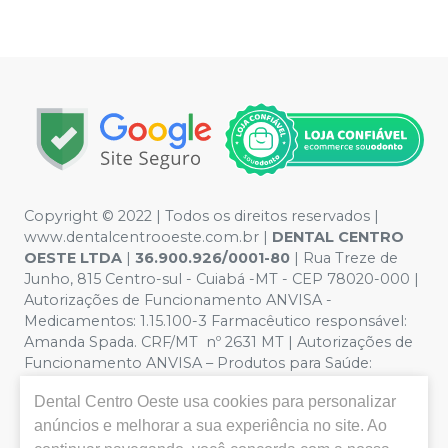
Copyright © 2022 | Todos os direitos reservados |
www.dentalcentrooeste.com.br |
DENTAL CENTRO
OESTE LTDA
|
36.900.926/0001-80
| Rua Treze de
Junho, 815 Centro-sul - Cuiabá -MT - CEP 78020-000 |
Autorizações de Funcionamento ANVISA -
Medicamentos: 1.15.100-3 Farmacêutico responsável:
Amanda Spada. CRF/MT nº 2631 MT | Autorizações de
Funcionamento ANVISA – Produtos para Saúde:
8.26236-5 (516102253L8W) | Política de Privacidade e
Dental Centro Oeste
usa cookies para personalizar
Segurança - Fotos meramente ilustrativas - Os preços e
condições da loja virtual estão sujeitos a alterações. Em
anúncios e melhorar a sua experiência no site. Ao
caso de divergência de preços no site, o valor válido é o