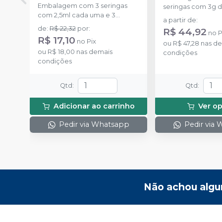
Embalagem com 3 seringas
seringas com 3g d
com 2,5ml cada uma e 3
uma.
a partir de
:
ponteiras para aplicação.
de
:
R$ 22,32
por
:
R$ 44,92
no
P
R$ 17,10
no
Pix
ou
R$ 47,28
nas de
ou
R$ 18,00
nas demais
condições
condições
Qtd
:
Qtd
:
Adicionar ao carrinho
Ver o
Pedir via Whatsapp
Pedir via
Não achou algu