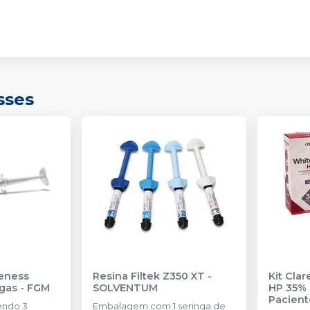
sses
eness
Resina Filtek Z350 XT
-
Kit Cla
ngas
-
FGM
SOLVENTUM
HP 35% 
Pacient
endo 3
Embalagem com 1 seringa de