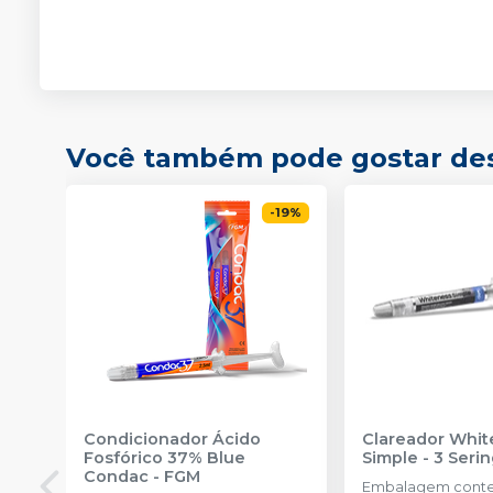
Você também pode gostar de
-
19
%
Condicionador Ácido
Clareador Whit
Fosfórico 37% Blue
Simple - 3 Seri
Condac
-
FGM
Embalagem cont