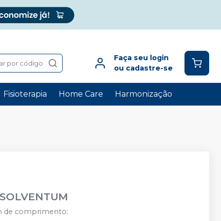
Faça seu login
ar por código
ou cadastre-se
Fisioterapia
Home Care
Harmonização
SOLVENTUM
m de comprimento;