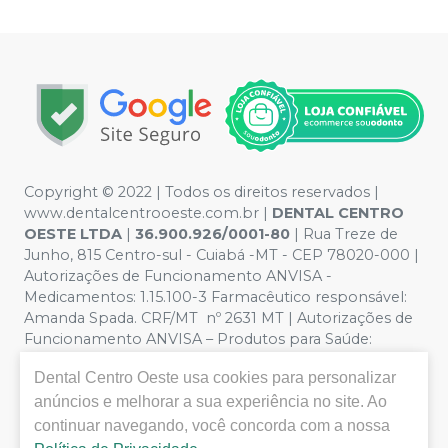
Copyright © 2022 | Todos os direitos reservados |
www.dentalcentrooeste.com.br |
DENTAL CENTRO
OESTE LTDA
|
36.900.926/0001-80
| Rua Treze de
Junho, 815 Centro-sul - Cuiabá -MT - CEP 78020-000 |
Autorizações de Funcionamento ANVISA -
Medicamentos: 1.15.100-3 Farmacêutico responsável:
Amanda Spada. CRF/MT nº 2631 MT | Autorizações de
Funcionamento ANVISA – Produtos para Saúde:
8.26236-5 (516102253L8W) | Política de Privacidade e
Dental Centro Oeste
usa cookies para personalizar
Segurança - Fotos meramente ilustrativas - Os preços e
anúncios e melhorar a sua experiência no site. Ao
condições da loja virtual estão sujeitos a alterações. Em
caso de divergência de preços no site, o valor válido é o
continuar navegando, você concorda com a nossa
do Carrinho de Compra. Não vendemos por atacado,