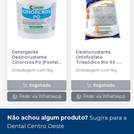
Detergente
Desincrustante
Desincrustante
Ortofosfato
Cinorcros Pó (Fosfato
Trissódico Rio 93
-
Trissódico) Sem
RIOQUÍMICA
Embalagem com 1kg.
Embalagem com 1kg
Perfume 1kg
-
CINORD
Esgotado
Esgotado
Pedir via Whatsapp
Pedir via Whatsapp
Não achou algum produto?
Sugira para a
Dental Centro Oeste