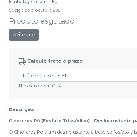
Embalagem com 1kg.
Código do produto
:
3.805
Produto esgotado
Avise-me
Calcule frete e prazo
Não sei o meu CEP
Descrição:
Cinorcros Pó (Fosfato Trissódico) – Desincrustante 
O Cinorcros Pó é um desincrustante à base de fosfato tri