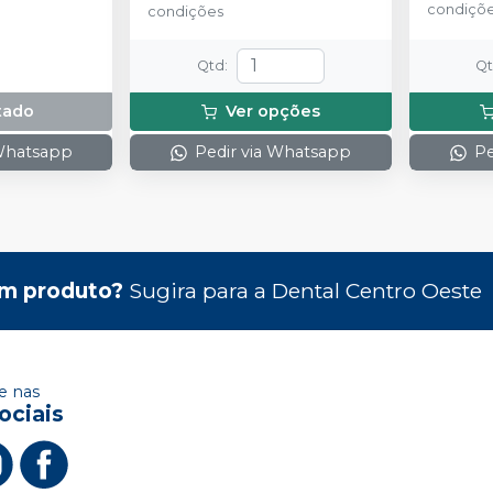
condiçõ
condições
Qtd
:
Q
tado
Ver opções
 Whatsapp
Pedir via Whatsapp
Pe
m produto?
Sugira para a
Dental Centro Oeste
 nas
ociais