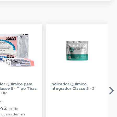
dor Químico para
Indicador Químico
asse 5 - Tipo Tiras
Integrador Classe 5
-
2I
 UP
de
:
,42
no
Pix
,65
nas demais