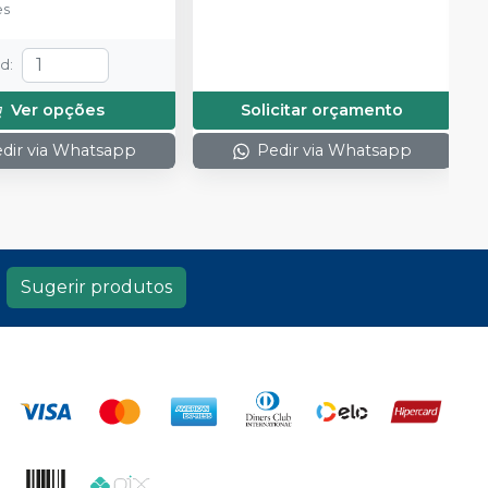
es
td
:
Ver opções
Solicitar orçamento
dir via Whatsapp
Pedir via Whatsapp
Sugerir produtos