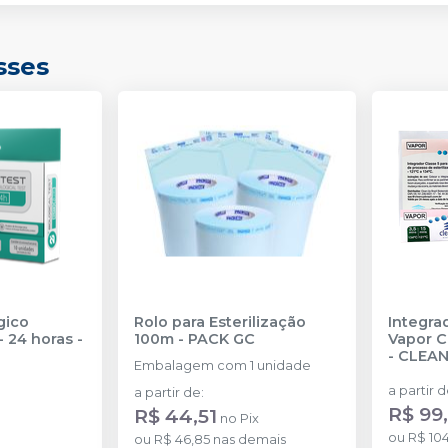
sses
gico
Rolo para Esterilização
Integra
- 24 horas
-
100m
-
PACK GC
Vapor Cl
-
CLEAN
Embalagem com 1 unidade
a partir 
a partir de
:
R$ 99
R$ 44,51
no
Pix
ou
R$ 104
ou
R$ 46,85
nas demais