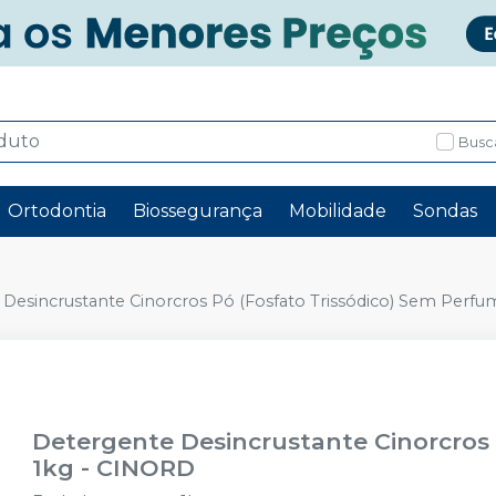
Busc
Ortodontia
Biossegurança
Mobilidade
Sondas
Desincrustante Cinorcros Pó (Fosfato Trissódico) Sem Perfu
Detergente Desincrustante Cinorcros 
1kg
-
CINORD