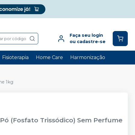
Faça seu login
ar por código
ou cadastre-se
Fisioterapia
Home Care
Harmonização
me 1kg
Pó (Fosfato Trissódico) Sem Perfume