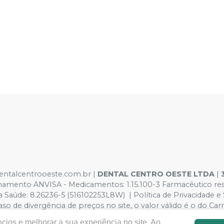
dentalcentrooeste.com.br |
DENTAL CENTRO OESTE LTDA
|
onamento ANVISA - Medicamentos: 1.15.100-3 Farmacêutico r
aúde: 8.26236-5 (516102253L8W) | Política de Privacidade e 
m caso de divergência de preços no site, o valor válido é o do
ndes volumes pelo site.
cios e melhorar a sua experiência no site. Ao