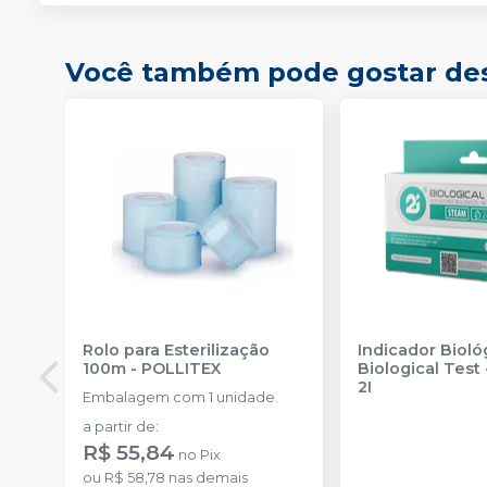
Você também pode gostar de
Rolo para Esterilização
Indicador Bioló
100m
-
POLLITEX
Biological Test 
2I
Embalagem com 1 unidade.
a partir de
:
R$ 55,84
no
Pix
ou
R$ 58,78
nas demais