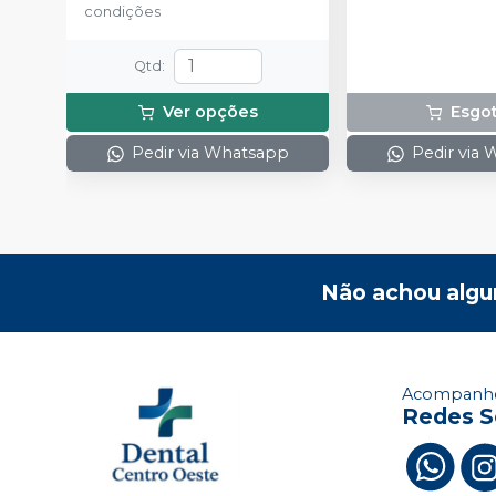
condições
Qtd
:
Ver opções
Esgo
Pedir via Whatsapp
Pedir via
Não achou algu
Acompanhe
Redes S