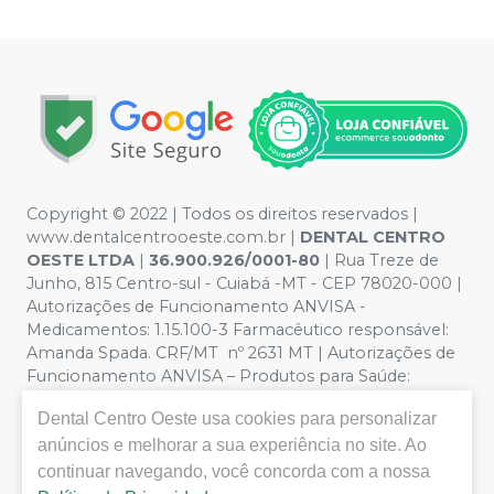
Copyright © 2022 | Todos os direitos reservados |
www.dentalcentrooeste.com.br |
DENTAL CENTRO
OESTE LTDA
|
36.900.926/0001-80
| Rua Treze de
Junho, 815 Centro-sul - Cuiabá -MT - CEP 78020-000 |
Autorizações de Funcionamento ANVISA -
Medicamentos: 1.15.100-3 Farmacêutico responsável:
Amanda Spada. CRF/MT nº 2631 MT | Autorizações de
Funcionamento ANVISA – Produtos para Saúde:
8.26236-5 (516102253L8W) | Política de Privacidade e
Dental Centro Oeste
usa cookies para personalizar
Segurança - Fotos meramente ilustrativas - Os preços e
anúncios e melhorar a sua experiência no site. Ao
condições da loja virtual estão sujeitos a alterações. Em
caso de divergência de preços no site, o valor válido é o
continuar navegando, você concorda com a nossa
do Carrinho de Compra. Não vendemos por atacado,