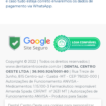
e caso tudo esteja correto enviaremos os dados de
pagamento via WhatsApp.
Copyright © 2022 | Todos os direitos reservados |
www.dentalcentrooeste.com.br |
DENTAL CENTRO
OESTE LTDA
|
36.900.926/0001-80
| Rua Treze de
Junho, 815 Centro-sul - Cuiabá -MT - CEP 78020-000 |
Autorizações de Funcionamento ANVISA -
Medicamentos: 1.15.100-3 Farmacêutico responsável:
Amanda Spada. CRF/MT nº 2631 MT | Autorizações de
Funcionamento ANVISA – Produtos para Saúde:
8.26236-5 (516102253L8W) | Política de Privacidade e
Dental Centro Oeste
usa cookies para personalizar